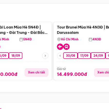
Điểm nổi bật
Điểm nổi
ài Loan Mùa Hè 5N4Đ |
Tour Brunei Mùa Hè 4N3Đ | B
ng - Đài Trung - Đài Bắc
Darussalam
j)
í Minh
5N4Đ
Hồ Chí Minh
4N3Đ
4/09
18/09
30/08
17/09
24/09
Giá từ:
Xem chi tiết
Xem chi 
90.000đ
14.499.000đ