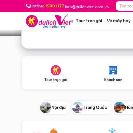
Bạn muốn đi đâu?
*
Hotline:
1900 1177
info@dulichviet.com.vn
Tour trọn gói
Vé máy bay
Tour trọn gói
Khách sạn
Nội địa
Trung Quốc
Hàn