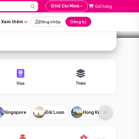
i hành
Hồ Chí Minh
Giỏ hàng
Tìm tour
tháng nào
Xem thêm
Đăng nhập
Đăng ký
Visa
Thêm
Singapore
Đài Loan
Hong Kong
Mỹ