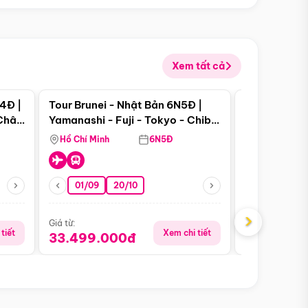
Xem tất cả
 bật
Điểm nổi bật
4Đ |
Tour Brunei - Nhật Bản 6N5Đ |
Tour Campu
 Châu
Yamanashi - Fuji - Tokyo - Chiba
Siem Reap -
- Freeday
Hồ Chí Minh
6N5Đ
Hồ Chí Minh
01/09
20/10
13/08
›
Giá từ:
Giá từ:
tiết
Xem chi tiết
33.499.000đ
5.650.00