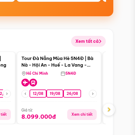
Xem tất cả
 bật
Điểm nổi bật
|
Tour Đà Nẵng Mùa Hè 5N4Đ | Bà
Tour Đà Nẵn
ong
Nà - Hội An - Huế - La Vang -
Nà - Hội An
Động Thiên Đường
Nha
Hồ Chí Minh
5N4Đ
Hồ Chí Minh
2/08
26/08
05/09
12/08
19/08
09/09
26/08
12/09
13/08
›
Giá từ:
Giá từ:
tiết
Xem chi tiết
8.099.000đ
6.899.00