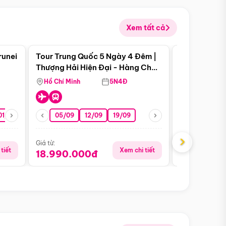
Xem tất cả
 bật
Điểm nổi bật
runei
Tour Trung Quốc 5 Ngày 4 Đêm |
Tour Trung 
Tour Hè
Thượng Hải Hiện Đại - Hàng Châu
Ân Thi - Trư
Nên Thơ - Ô Trấn Cổ Kính
Hồ Chí Minh
5N4Đ
Hồ Chí Minh
01/10
15/10
29/10
05/09
12/09
19/09
16/08
›
Giá từ:
Giá từ:
tiết
Xem chi tiết
18.990.000đ
16.990.0