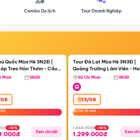
Tour Doanh Nghiệp
Du lịch Hành Hương
Điểm nổi bật
Điểm nổi
ngày 03:09:22
Còn
05 ngày 03:09:22
hú Quốc Mùa Hè 3N2Đ |
Tour Đà Lạt Mùa Hè 3N3Đ |
áp Treo Hòn Thơm - Cầu
Quảng Trường Lâm Viên - H
áp Treo Hòn Thơm
Công Viên Nước Aquatopia
Hill - Puppy Farm
í Minh
3N2Đ
Hồ Chí Minh
3N3Đ
/08
13/08
chỗ
chỗ
Còn 10 chỗ
Còn 10 chỗ
00đ
1.444.000đ
-10%
-10%
Xem chi tiết
Xem chi 
9.000đ
1.299.000đ