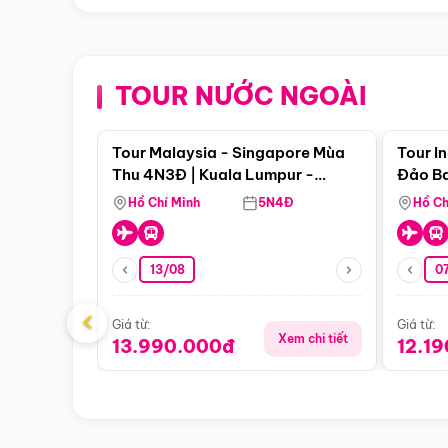
TOUR NƯỚC NGOÀI
Điểm nổi bật
Tour Malaysia - Singapore Mùa
Tour I
Thu 4N3Đ | Kuala Lumpur -
Đảo Ba
Malacca - Johor Baru -
Pengli
Hồ Chí Minh
5N4Đ
Hồ Ch
Singapore
13/08
07
‹
Giá từ:
Giá từ:
Xem chi tiết
13.990.000đ
12.1