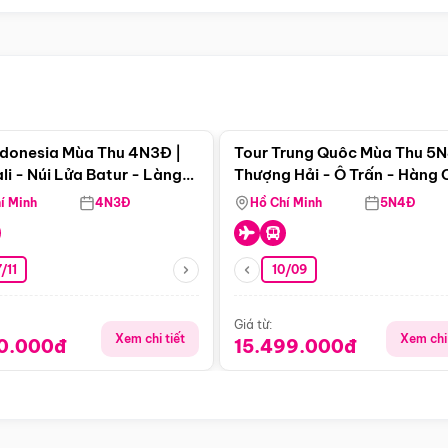
Điểm nổi bật
Điểm nổi
ndonesia Mùa Thu 4N3Đ |
Tour Trung Quôc Mùa Thu 5N
li - Núi Lửa Batur - Làng
Thượng Hải - Ô Trấn - Hàng
puran
(Tour Không Shopping)
í Minh
4N3Đ
Hồ Chí Minh
5N4Đ
/11
10/09
Giá từ:
Xem chi tiết
Xem chi 
90.000đ
15.499.000đ