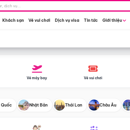
Điểm khởi hành
Tháng khở
Hồ Chí Minh
Bất kỳ 
Khách sạn
Vé vui chơi
Dịch vụ visa
Tin tức
Giới thiệu
Vé máy bay
Vé vui chơi
 Quốc
Nhật Bản
Thái Lan
Châu Âu