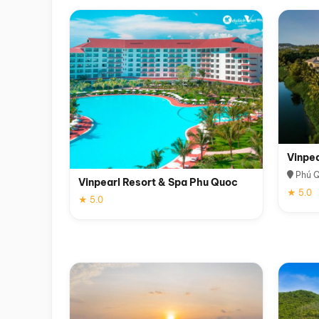
Vinpe
Phú 
Vinpearl Resort & Spa Phu Quoc
★ 5.0
★ 5.0