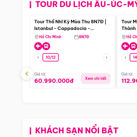
TOUR DU LỊCH ÂU-ÚC-M
Điểm nổi bật
Tour Thổ Nhĩ Kỳ Mùa Thu 8N7Đ |
Tour M
Istanbul - Cappadocia -
Thành 
Pamukkale
Thiên 
Hồ Chí Minh
8N7Đ
Hồ Ch
10/12
1
‹
Giá từ:
Giá từ:
Xem chi tiết
60.990.000đ
112.
KHÁCH SẠN NỔI BẬT