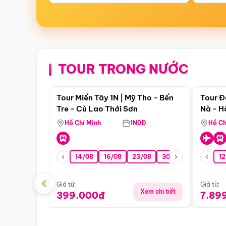
TOUR TRONG NƯỚC
Điểm nổi bật
Tour Miền Tây 1N | Mỹ Tho - Bến
Tour Đ
Tre - Cù Lao Thới Sơn
Nà - H
Nha
Hồ Chí Minh
1N0Đ
Hồ Ch
14/08
16/08
23/08
30/08
06/09
12
1
‹
Giá từ:
Giá từ:
Xem chi tiết
399.000đ
7.89