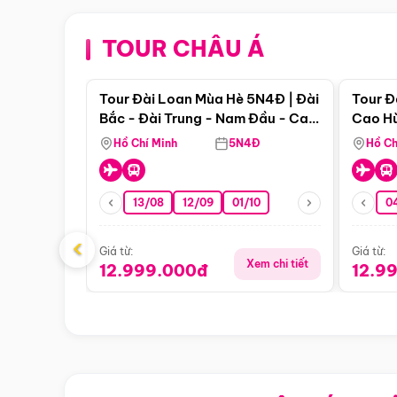
TOUR CHÂU Á
Điểm nổi bật
Tour Đài Loan Mùa Hè 5N4Đ | Đài
Tour Đ
Bắc - Đài Trung - Nam Đầu - Cao
Cao Hù
Hùng ( Bay Vn)
(Bay V
Hồ Chí Minh
5N4Đ
Hồ Ch
13/08
12/09
01/10
0
‹
Giá từ:
Giá từ:
Xem chi tiết
12.999.000đ
12.9