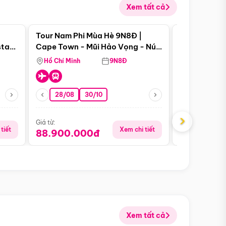
Xem tất cả
 bật
Điểm nổi bật
Tour Nam Phi Mùa Hè 9N8Đ |
Tour Mỹ Mùa
star
Cape Town - Mũi Hảo Vọng - Núi
Hoa Kỳ - Me
Bàn - Johannesburg - Pretoria -
Hồ Chí Minh
9N8Đ
Hồ Chí Minh
Safari - Lodge
28/08
30/10
29/08
›
Giá từ:
Giá từ:
tiết
Xem chi tiết
88.900.000đ
59.900.
Xem tất cả