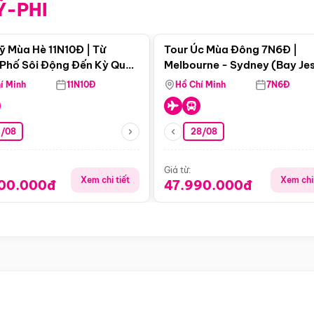
Ỹ-PHI
Điểm nổi bật
Điểm nổi
ỹ Mùa Hè 11N10Đ | Từ
Tour Úc Mùa Đông 7N6Đ |
Phố Sôi Động Đến Kỳ Quan
Melbourne - Sydney (Bay Je
Nhiên Mỹ
Airways)
í Minh
11N10Đ
Hồ Chí Minh
7N6Đ
4/08
28/08
Giá từ:
Xem chi tiết
Xem chi 
900.000đ
47.990.000đ