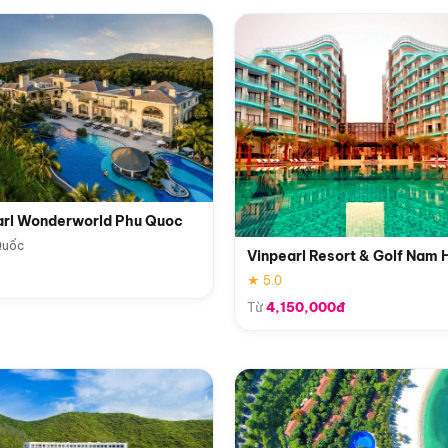
arl Wonderworld Phu Quoc
Quốc
Vinpearl Resort & Golf Nam 
★ 5.0
Từ
4,150,000đ