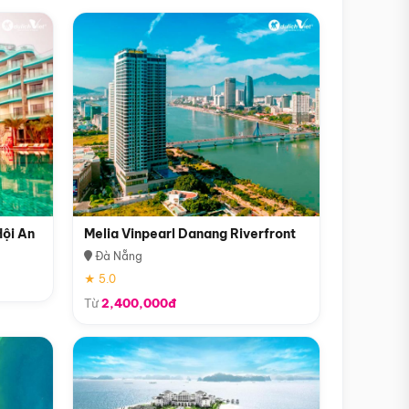
Hội An
Melia Vinpearl Danang Riverfront
Đà Nẵng
★ 5.0
Từ
2,400,000đ