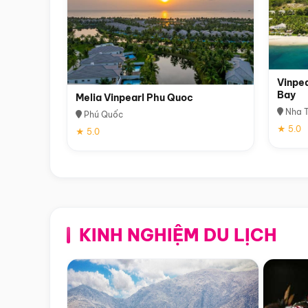
Vinpea
Bay
Melia Vinpearl Phu Quoc
Nha T
Phú Quốc
★ 5.0
★ 5.0
KINH NGHIỆM DU LỊCH