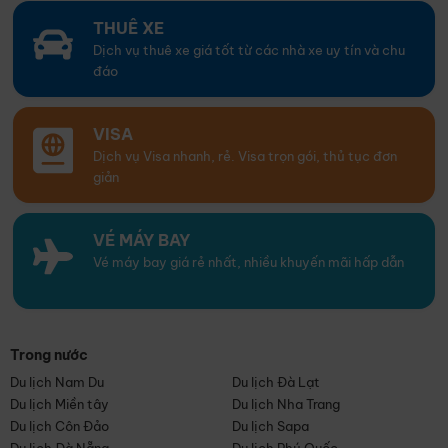
THUÊ XE
Dịch vụ thuê xe giá tốt từ các nhà xe uy tín và chu
đáo
VISA
Dịch vụ Visa nhanh, rẻ. Visa trọn gói, thủ tục đơn
giản
VÉ MÁY BAY
Vé máy bay giá rẻ nhất, nhiều khuyến mãi hấp dẫn
Trong nước
Du lịch Nam Du
Du lịch Đà Lạt
Du lịch Miền tây
Du lịch Nha Trang
Du lịch Côn Đảo
Du lịch Sapa