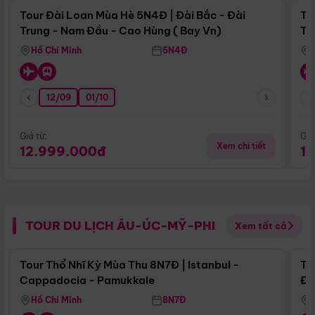
Tour Đài Loan Mùa Hè 5N4Đ | Đài Bắc - Đài
To
Trung - Nam Đầu - Cao Hùng ( Bay Vn)
Tr
Hồ Chí Minh
5N4Đ
12/09
01/10
Giá từ:
Giá
Xem chi tiết
12.999.000đ
1
TOUR DU LỊCH ÂU-ÚC-MỸ-PHI
Xem tất cả
Điểm nổi bật
Tour Thổ Nhĩ Kỳ Mùa Thu 8N7Đ | Istanbul -
To
Cappadocia - Pamukkale
Đế
Hồ Chí Minh
8N7Đ