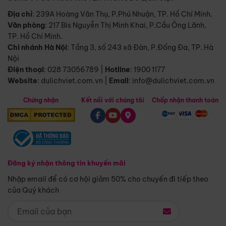
Địa chỉ
: 239A Hoàng Văn Thụ, P.Phú Nhuận, TP. Hồ Chí Minh.
Văn phòng
:
217 Bis Nguyễn Thị Minh Khai, P.Cầu Ông Lãnh,
TP. Hồ Chí Minh.
Chi nhánh Hà Nội
:
Tầng 3, số 243 xã Đàn, P.Đống Đa, TP. Hà
Nội
Điện thoại
:
028 73056789
|
Hotline
:
1900 1177
Website
:
dulichviet.com.vn
|
Email
:
info@dulichviet.com.vn
Chứng nhận
Kết nối với chúng tôi
Chấp nhận thanh toán
Đăng ký nhận thông tin khuyến mãi
Nhập email để có cơ hội giảm 50% cho chuyến đi tiếp theo
của Quý khách