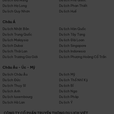
Du lịch Đà Nẵng
Du lịch Phú Quốc
Du lịch Hạ Long
Du lịch Phan Thiết
Du lịch Quy Nhơn
Du lịch Huế
Châu Á
Du lịch Nhật Bản
Du lịch Hàn Quốc
Du lịch Trung Quốc
Du lịch Tây Tạng
Du lịch Malaysia
Du lịch Đài Loan
Du lịch Dubai
Du lịch Singapore
Du lịch Thái Lan
Du lịch Indonesia
Du lịch Trương Gia Giới
Du lịch Phượng Hoàng Cổ Trấn
Châu Âu - Úc - Mỹ
Du lịch Châu Âu
Du lịch Mỹ
Du lịch Đức
Du lịch Thổ Nhĩ Kỳ
Du lịch Thụy Sĩ
Du lịch Bỉ
Du lịch Anh
Du lịch Nga
Du lịch luxembourg
Du lịch Pháp
Du lịch Hà Lan
Du lịch Ý
CÔNG TY CỔ PHẦN TRUYỀN THÔNG DU LỊCH VIỆT