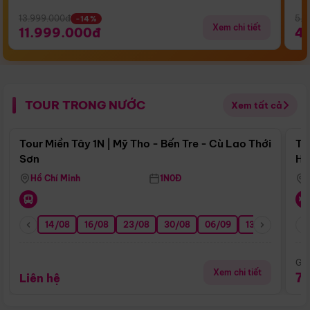
13.999.000đ
5.5
-14%
Xem chi tiết
11.999.000đ
4
TOUR TRONG NƯỚC
Xem tất cả
Điểm nổi bật
Tour Miền Tây 1N | Mỹ Tho - Bến Tre - Cù Lao Thới
To
Sơn
Hu
Hồ Chí Minh
1N0Đ
14/08
16/08
23/08
30/08
06/09
13/09
20/0
Giá
Xem chi tiết
7
Liên hệ