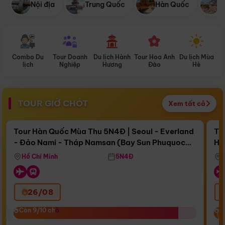
Nội địa
Trung Quốc
Hàn Quốc
N
Combo Du
Tour Doanh
Du lịch Hành
Tour Hoa Anh
Du lịch Mùa
D
lịch
Nghiệp
Hương
Đào
Hè
TOUR GIỜ CHÓT
Xem tất cả
Điểm nổi bật
Còn
16 ngày 12:55:03
Cò
Tour Hàn Quốc Mùa Thu 5N4Đ | Seoul - Everland
To
- Đảo Nami - Tháp Namsan (Bay Sun Phuquoc
Hò
Bay Sun Phuquoc Airways
Tặ
Airways)
Aq
Hồ Chí Minh
5N4Đ
26/08
‹
Còn 9/10 chỗ
Còn 9/10 chỗ
C
C