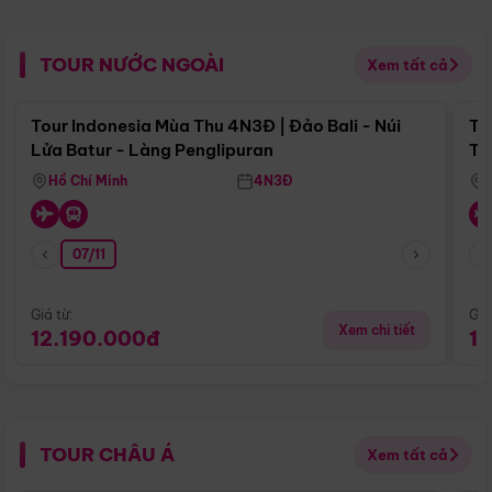
TOUR NƯỚC NGOÀI
Xem tất cả
Điểm nổi bật
Tour Indonesia Mùa Thu 4N3Đ | Đảo Bali - Núi
To
Lửa Batur - Làng Penglipuran
Tr
Hồ Chí Minh
4N3Đ
07/11
Giá từ:
Giá
Xem chi tiết
12.190.000đ
1
TOUR CHÂU Á
Xem tất cả
Điểm nổi bật