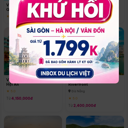
Quoc
Vinpearl Resort & Spa Phu
Phú Quốc
Quoc
★ 5.0
★ 5.0
Vinpearl Resort & Golf Nam
Melia Vinpearl Danang
Hội An
Riverfront
★ 5.0
Đà Nẵng
Từ
4,150,000đ
★ 5.0
Từ
2,400,000đ