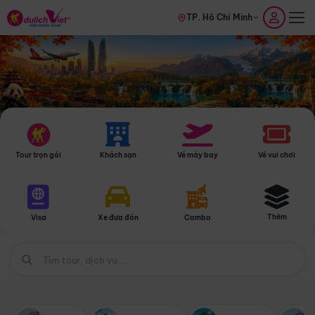
TP. Hồ Chí Minh
Tour trọn gói
Khách sạn
Vé máy bay
Vé vui chơi
Thêm
Visa
Xe đưa đón
Combo