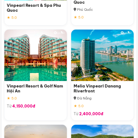
Quoc
Vinpearl Resort & Spa Phu
Phú Quốc
Quoc
★ 5.0
★ 5.0
Vinpearl Resort & Golf Nam
Melia Vinpearl Danang
Hội An
Riverfront
★ 5.0
Đà Nẵng
Từ
4,150,000đ
★ 5.0
Từ
2,400,000đ