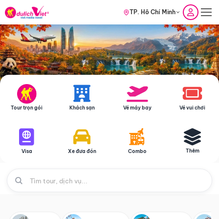
TP. Hồ Chí Minh
Tour trọn gói
Khách sạn
Vé máy bay
Vé vui chơi
Thêm
Visa
Xe đưa đón
Combo