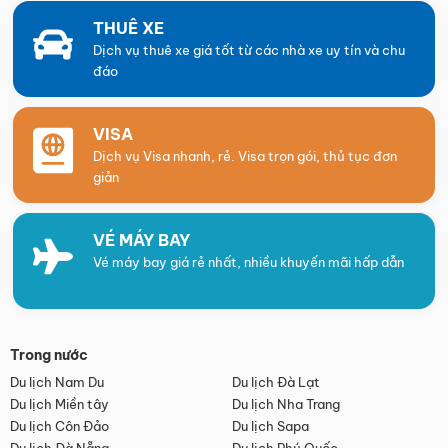
THUÊ XE
Dịch vụ thuê xe giá tốt từ các nhà xe uy tín và chu
đáo
VISA
Dịch vụ Visa nhanh, rẻ. Visa trọn gói, thủ tục đơn
giản
VÉ MÁY BAY
Vé máy bay giá rẻ nhất, nhiều khuyến mãi hấp dẫn
Trong nước
Du lịch Nam Du
Du lịch Đà Lạt
Du lịch Miền tây
Du lịch Nha Trang
Du lịch Côn Đảo
Du lịch Sapa