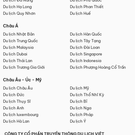
Du lịch Đà Nẵng
Du lịch Phú Quốc
Du lịch Hạ Long
Du lịch Phan Thiết
Du lịch Quy Nhơn
Du lịch Huế
Châu Á
Du lịch Nhật Bản
Du lịch Hàn Quốc
Du lịch Trung Quốc
Du lịch Tây Tạng
Du lịch Malaysia
Du lịch Đài Loan
Du lịch Dubai
Du lịch Singapore
Du lịch Thái Lan
Du lịch Indonesia
Du lịch Trương Gia Giới
Du lịch Phượng Hoàng Cổ Trấn
Châu Âu - Úc - Mỹ
Du lịch Châu Âu
Du lịch Mỹ
Du lịch Đức
Du lịch Thổ Nhĩ Kỳ
Du lịch Thụy Sĩ
Du lịch Bỉ
Du lịch Anh
Du lịch Nga
Du lịch luxembourg
Du lịch Pháp
Du lịch Hà Lan
Du lịch Ý
CÔNG TY CỔ PHẦN TRUYỀN THÔNG DU LỊCH VIỆT