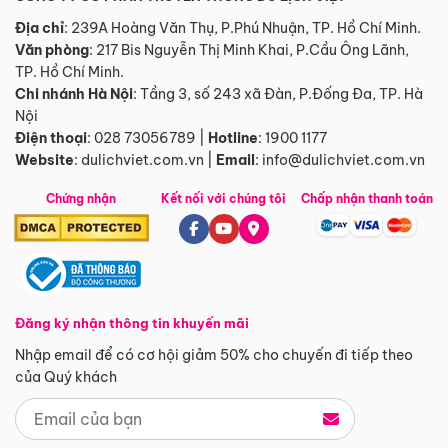
Địa chỉ
: 239A Hoàng Văn Thụ, P.Phú Nhuận, TP. Hồ Chí Minh.
Văn phòng
:
217 Bis Nguyễn Thị Minh Khai, P.Cầu Ông Lãnh,
TP. Hồ Chí Minh.
Chi nhánh Hà Nội
:
Tầng 3, số 243 xã Đàn, P.Đống Đa, TP. Hà
Nội
Điện thoại
:
028 73056789
|
Hotline
:
1900 1177
Website
:
dulichviet.com.vn
|
Email
:
info@dulichviet.com.vn
Chứng nhận
Kết nối với chúng tôi
Chấp nhận thanh toán
Đăng ký nhận thông tin khuyến mãi
Nhập email để có cơ hội giảm 50% cho chuyến đi tiếp theo
của Quý khách