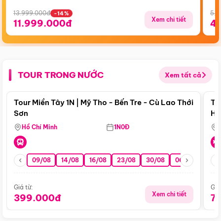
13.999.000đ
5.5
-14%
Xem chi tiết
11.999.000đ
4
TOUR TRONG NƯỚC
Xem tất cả
Điểm nổi bật
Tour Miền Tây 1N | Mỹ Tho - Bến Tre - Cù Lao Thới
To
Sơn
Hu
Hồ Chí Minh
1N0Đ
09/08
14/08
16/08
23/08
30/08
06/09
13/0
Giá từ:
Giá
Xem chi tiết
399.000đ
7