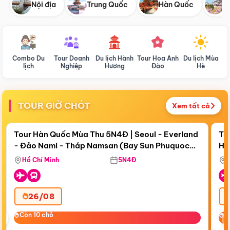
Nội địa
Trung Quốc
Hàn Quốc
N
Combo Du
Tour Doanh
Du lịch Hành
Tour Hoa Anh
Du lịch Mùa
D
lịch
Nghiệp
Hương
Đào
Hè
TOUR GIỜ CHÓT
Xem tất cả
Điểm nổi bật
Còn
18 ngày 19:24:19
Cò
Tour Hàn Quốc Mùa Thu 5N4Đ | Seoul - Everland
To
- Đảo Nami - Tháp Namsan (Bay Sun Phuquoc
Hò
Bay Sun Phuquoc Airways
Tặ
Airways)
Aq
Hồ Chí Minh
5N4Đ
26/08
‹
Còn 10 chỗ
Còn 10 chỗ
C
C