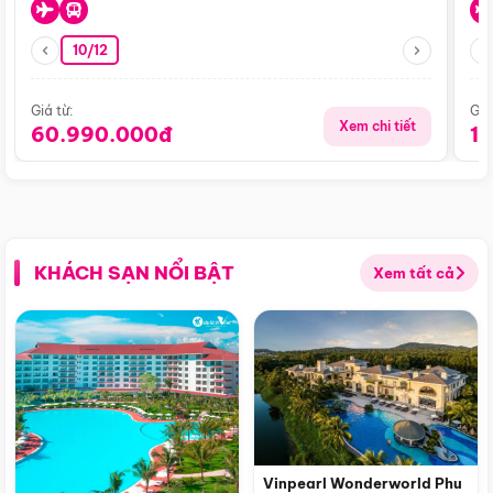
10/12
Giá từ:
Giá
Xem chi tiết
60.990.000đ
1
KHÁCH SẠN NỔI BẬT
Xem tất cả
Vinpearl Wonderworld Phu