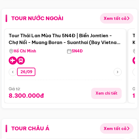
TOUR NƯỚC NGOÀI
Xem tất cả
Điểm nổi bật
Tour Thái Lan Mùa Thu 5N4Đ | Biển Jomtien -
To
Chợ Nổi - Muang Boran - Suanthai (Bay Vietnam
Ku
Airlines)
Si
Hồ Chí Minh
5N4Đ
26/09
Giá từ:
Giá
Xem chi tiết
8.300.000đ
1
TOUR CHÂU Á
Xem tất cả
Điểm nổi bật