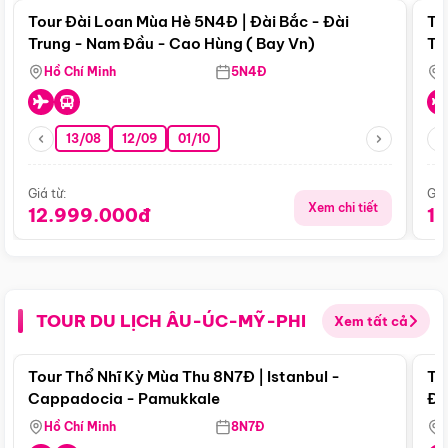
Tour Đài Loan Mùa Hè 5N4Đ | Đài Bắc - Đài
To
Trung - Nam Đầu - Cao Hùng ( Bay Vn)
Tr
Hồ Chí Minh
5N4Đ
13/08
12/09
01/10
Giá từ:
Giá
Xem chi tiết
12.999.000đ
1
TOUR DU LỊCH ÂU-ÚC-MỸ-PHI
Xem tất cả
Điểm nổi bật
Tour Thổ Nhĩ Kỳ Mùa Thu 8N7Đ | Istanbul -
To
Cappadocia - Pamukkale
Đế
Hồ Chí Minh
8N7Đ