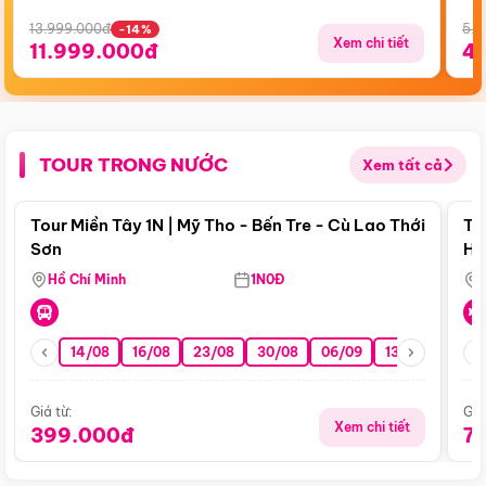
13.999.000đ
5.5
-14%
Xem chi tiết
11.999.000đ
4
TOUR TRONG NƯỚC
Xem tất cả
Điểm nổi bật
Tour Miền Tây 1N | Mỹ Tho - Bến Tre - Cù Lao Thới
To
Sơn
Hu
Hồ Chí Minh
1N0Đ
14/08
16/08
23/08
30/08
06/09
13/09
20/0
Giá từ:
Giá
Xem chi tiết
399.000đ
7