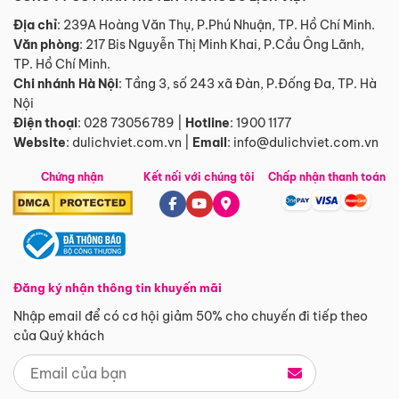
Địa chỉ
: 239A Hoàng Văn Thụ, P.Phú Nhuận, TP. Hồ Chí Minh.
Văn phòng
:
217 Bis Nguyễn Thị Minh Khai, P.Cầu Ông Lãnh,
TP. Hồ Chí Minh.
Chi nhánh Hà Nội
:
Tầng 3, số 243 xã Đàn, P.Đống Đa, TP. Hà
Nội
Điện thoại
:
028 73056789
|
Hotline
:
1900 1177
Website
:
dulichviet.com.vn
|
Email
:
info@dulichviet.com.vn
Chứng nhận
Kết nối với chúng tôi
Chấp nhận thanh toán
Đăng ký nhận thông tin khuyến mãi
Nhập email để có cơ hội giảm 50% cho chuyến đi tiếp theo
của Quý khách