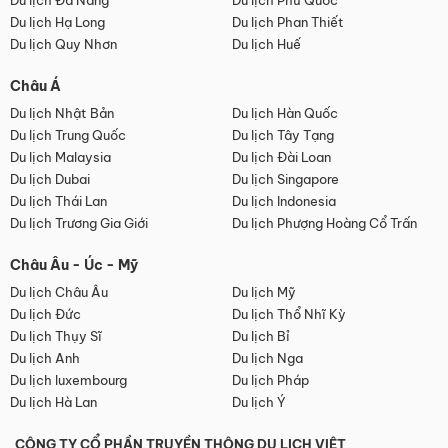
Du lịch Đà Nẵng
Du lịch Phú Quốc
Du lịch Hạ Long
Du lịch Phan Thiết
Du lịch Quy Nhơn
Du lịch Huế
Châu Á
Du lịch Nhật Bản
Du lịch Hàn Quốc
Du lịch Trung Quốc
Du lịch Tây Tạng
Du lịch Malaysia
Du lịch Đài Loan
Du lịch Dubai
Du lịch Singapore
Du lịch Thái Lan
Du lịch Indonesia
Du lịch Trương Gia Giới
Du lịch Phượng Hoàng Cổ Trấn
Châu Âu - Úc - Mỹ
Du lịch Châu Âu
Du lịch Mỹ
Du lịch Đức
Du lịch Thổ Nhĩ Kỳ
Du lịch Thụy Sĩ
Du lịch Bỉ
Du lịch Anh
Du lịch Nga
Du lịch luxembourg
Du lịch Pháp
Du lịch Hà Lan
Du lịch Ý
CÔNG TY CỔ PHẦN TRUYỀN THÔNG DU LỊCH VIỆT