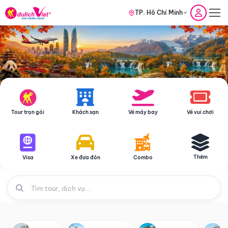
TP. Hồ Chí Minh
Tour trọn gói
Khách sạn
Vé máy bay
Vé vui chơi
Thêm
Visa
Xe đưa đón
Combo