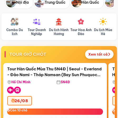
Nội địa
Trung Quốc
Hàn Quốc
N
Combo Du
Tour Doanh
Du lịch Hành
Tour Hoa Anh
Du lịch Mùa
D
lịch
Nghiệp
Hương
Đào
Hè
TOUR GIỜ CHÓT
Xem tất cả
Điểm nổi bật
Còn
18 ngày 05:48:33
Cò
Tour Hàn Quốc Mùa Thu 5N4Đ | Seoul - Everland
To
- Đảo Nami - Tháp Namsan (Bay Sun Phuquoc
Hò
Bay Sun Phuquoc Airways
Tặ
Airways)
Aq
Hồ Chí Minh
5N4Đ
26/08
‹
Còn 10 chỗ
Còn 10 chỗ
C
C