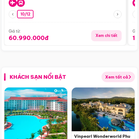
10/12
Giá từ:
Giá
Xem chi tiết
60.990.000đ
1
KHÁCH SẠN NỔI BẬT
Xem tất cả
Vinpearl Wonderworld Phu