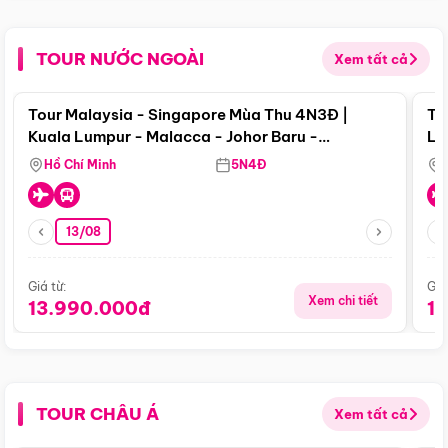
TOUR NƯỚC NGOÀI
Xem tất cả
Điểm nổi bật
Tour Malaysia - Singapore Mùa Thu 4N3Đ |
To
Kuala Lumpur - Malacca - Johor Baru -
Lử
Singapore
Hồ Chí Minh
5N4Đ
13/08
Giá từ:
Giá
Xem chi tiết
13.990.000đ
1
TOUR CHÂU Á
Xem tất cả
Điểm nổi bật