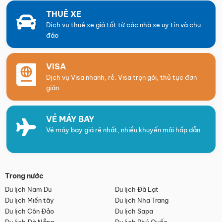
THUÊ XE
Dịch vụ thuê xe giá tốt từ các nhà xe uy tín và chu
đáo
VISA
Dịch vụ Visa nhanh, rẻ. Visa trọn gói, thủ tục đơn
giản
VÉ MÁY BAY
Vé máy bay giá rẻ nhất, nhiều khuyến mãi hấp dẫn
Trong nước
Du lịch Nam Du
Du lịch Đà Lạt
Du lịch Miền tây
Du lịch Nha Trang
Du lịch Côn Đảo
Du lịch Sapa