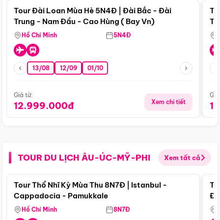
Tour Đài Loan Mùa Hè 5N4Đ | Đài Bắc - Đài
To
Trung - Nam Đầu - Cao Hùng ( Bay Vn)
Tr
Hồ Chí Minh
5N4Đ
13/08
12/09
01/10
Giá từ:
Giá
Xem chi tiết
12.999.000đ
1
TOUR DU LỊCH ÂU-ÚC-MỸ-PHI
Xem tất cả
Điểm nổi bật
Tour Thổ Nhĩ Kỳ Mùa Thu 8N7Đ | Istanbul -
To
Cappadocia - Pamukkale
Đế
Hồ Chí Minh
8N7Đ