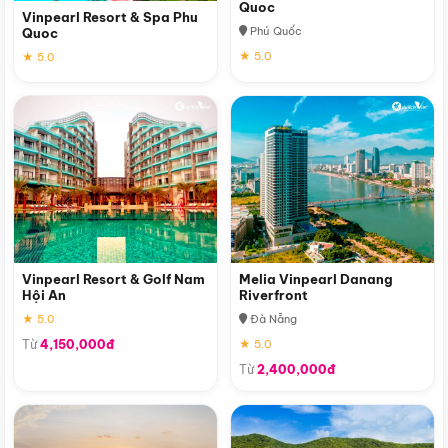
Quoc
Vinpearl Resort & Spa Phu
Phú Quốc
Quoc
★ 5.0
★ 5.0
Vinpearl Resort & Golf Nam
Melia Vinpearl Danang
Hội An
Riverfront
★ 5.0
Đà Nẵng
Từ
4,150,000đ
★ 5.0
Từ
2,400,000đ