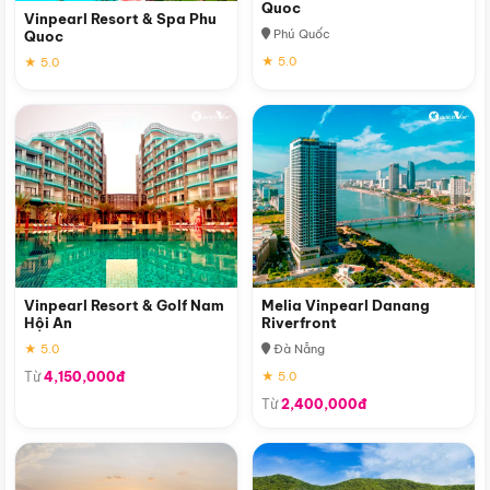
Quoc
Vinpearl Resort & Spa Phu
Phú Quốc
Quoc
★ 5.0
★ 5.0
Vinpearl Resort & Golf Nam
Melia Vinpearl Danang
Hội An
Riverfront
★ 5.0
Đà Nẵng
Từ
4,150,000đ
★ 5.0
Từ
2,400,000đ