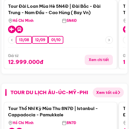
Tour Đài Loan Mùa Hè 5N4Đ | Đài Bắc - Đài
To
Trung - Nam Đầu - Cao Hùng ( Bay Vn)
Tr
Hồ Chí Minh
5N4Đ
13/08
12/09
01/10
Giá từ:
Giá
Xem chi tiết
12.999.000đ
1
TOUR DU LỊCH ÂU-ÚC-MỸ-PHI
Xem tất cả
Điểm nổi bật
Tour Thổ Nhĩ Kỳ Mùa Thu 8N7Đ | Istanbul -
To
Cappadocia - Pamukkale
Đế
Hồ Chí Minh
8N7Đ