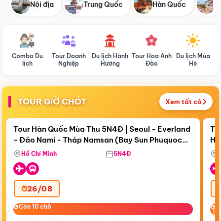
Nội địa
Trung Quốc
Hàn Quốc
N
Combo Du
Tour Doanh
Du lịch Hành
Tour Hoa Anh
Du lịch Mùa
D
lịch
Nghiệp
Hương
Đào
Hè
TOUR GIỜ CHÓT
Xem tất cả
Điểm nổi bật
Còn
18 ngày 04:02:08
Cò
Tour Hàn Quốc Mùa Thu 5N4Đ | Seoul - Everland
To
- Đảo Nami - Tháp Namsan (Bay Sun Phuquoc
Hò
Bay Sun Phuquoc Airways
Tặ
Airways)
Aq
Hồ Chí Minh
5N4Đ
26/08
‹
Còn 10 chỗ
Còn 10 chỗ
C
C