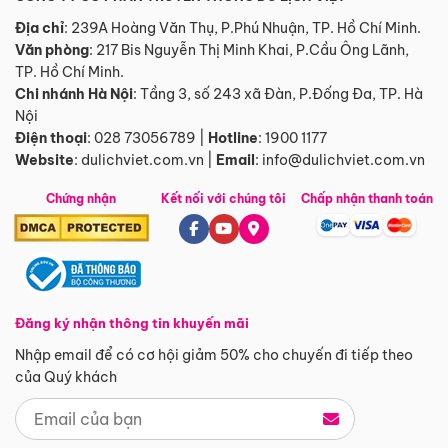
Địa chỉ
: 239A Hoàng Văn Thụ, P.Phú Nhuận, TP. Hồ Chí Minh.
Văn phòng
:
217 Bis Nguyễn Thị Minh Khai, P.Cầu Ông Lãnh,
TP. Hồ Chí Minh.
Chi nhánh Hà Nội
:
Tầng 3, số 243 xã Đàn, P.Đống Đa, TP. Hà
Nội
Điện thoại
:
028 73056789
|
Hotline
:
1900 1177
Website
:
dulichviet.com.vn
|
Email
:
info@dulichviet.com.vn
Chứng nhận
Kết nối với chúng tôi
Chấp nhận thanh toán
Đăng ký nhận thông tin khuyến mãi
Nhập email để có cơ hội giảm 50% cho chuyến đi tiếp theo
của Quý khách