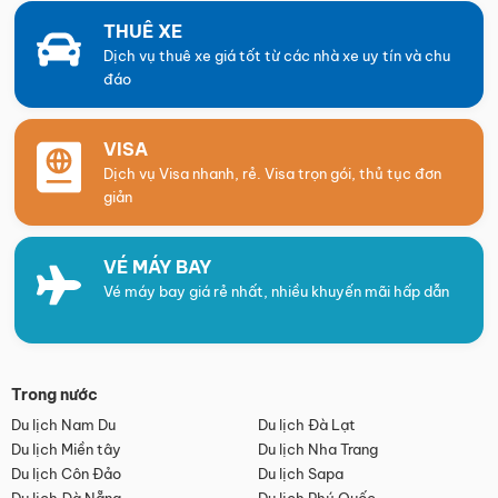
THUÊ XE
Dịch vụ thuê xe giá tốt từ các nhà xe uy tín và chu
đáo
VISA
Dịch vụ Visa nhanh, rẻ. Visa trọn gói, thủ tục đơn
giản
VÉ MÁY BAY
Vé máy bay giá rẻ nhất, nhiều khuyến mãi hấp dẫn
Trong nước
Du lịch Nam Du
Du lịch Đà Lạt
Du lịch Miền tây
Du lịch Nha Trang
Du lịch Côn Đảo
Du lịch Sapa