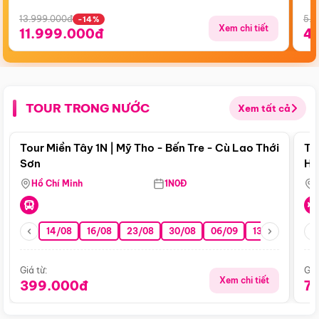
13.999.000đ
5.5
-14%
Xem chi tiết
11.999.000đ
4
TOUR TRONG NƯỚC
Xem tất cả
Điểm nổi bật
Tour Miền Tây 1N | Mỹ Tho - Bến Tre - Cù Lao Thới
To
Sơn
Hu
Hồ Chí Minh
1N0Đ
14/08
16/08
23/08
30/08
06/09
13/09
20/0
Giá từ:
Giá
Xem chi tiết
399.000đ
7