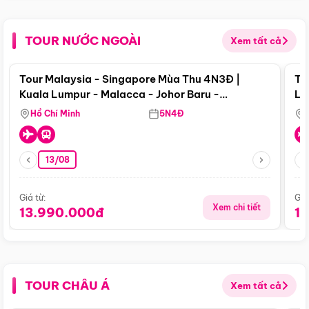
TOUR NƯỚC NGOÀI
Xem tất cả
Điểm nổi bật
Tour Malaysia - Singapore Mùa Thu 4N3Đ |
To
Kuala Lumpur - Malacca - Johor Baru -
Lử
Singapore
Hồ Chí Minh
5N4Đ
13/08
Giá từ:
Giá
Xem chi tiết
13.990.000đ
1
TOUR CHÂU Á
Xem tất cả
Điểm nổi bật