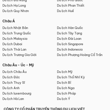
Du lịch Đà Nẵng
Du lịch Phú Quốc
Du lịch Hạ Long
Du lịch Phan Thiết
Du lịch Quy Nhơn
Du lịch Huế
Châu Á
Du lịch Nhật Bản
Du lịch Hàn Quốc
Du lịch Trung Quốc
Du lịch Tây Tạng
Du lịch Malaysia
Du lịch Đài Loan
Du lịch Dubai
Du lịch Singapore
Du lịch Thái Lan
Du lịch Indonesia
Du lịch Trương Gia Giới
Du lịch Phượng Hoàng Cổ Trấn
Châu Âu - Úc - Mỹ
Du lịch Châu Âu
Du lịch Mỹ
Du lịch Đức
Du lịch Thổ Nhĩ Kỳ
Du lịch Thụy Sĩ
Du lịch Bỉ
Du lịch Anh
Du lịch Nga
Du lịch luxembourg
Du lịch Pháp
Du lịch Hà Lan
Du lịch Ý
CÔNG TY CỔ PHẦN TRUYỀN THÔNG DU LỊCH VIỆT