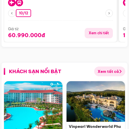
10/12
Giá từ:
Giá
Xem chi tiết
60.990.000đ
1
KHÁCH SẠN NỔI BẬT
Xem tất cả
Vinpearl Wonderworld Phu