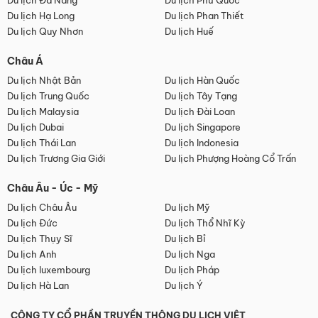
Du lịch Đà Nẵng
Du lịch Phú Quốc
Du lịch Hạ Long
Du lịch Phan Thiết
Du lịch Quy Nhơn
Du lịch Huế
Châu Á
Du lịch Nhật Bản
Du lịch Hàn Quốc
Du lịch Trung Quốc
Du lịch Tây Tạng
Du lịch Malaysia
Du lịch Đài Loan
Du lịch Dubai
Du lịch Singapore
Du lịch Thái Lan
Du lịch Indonesia
Du lịch Trương Gia Giới
Du lịch Phượng Hoàng Cổ Trấn
Châu Âu - Úc - Mỹ
Du lịch Châu Âu
Du lịch Mỹ
Du lịch Đức
Du lịch Thổ Nhĩ Kỳ
Du lịch Thụy Sĩ
Du lịch Bỉ
Du lịch Anh
Du lịch Nga
Du lịch luxembourg
Du lịch Pháp
Du lịch Hà Lan
Du lịch Ý
CÔNG TY CỔ PHẦN TRUYỀN THÔNG DU LỊCH VIỆT