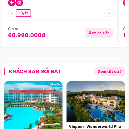
10/12
Giá từ:
Giá
Xem chi tiết
60.990.000đ
1
KHÁCH SẠN NỔI BẬT
Xem tất cả
Vinpearl Wonderworld Phu