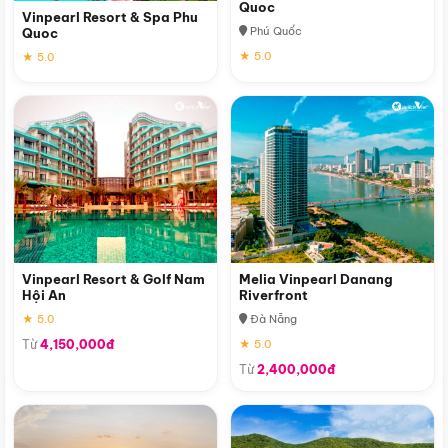
Quoc
Vinpearl Resort & Spa Phu
Phú Quốc
Quoc
★ 5.0
★ 5.0
Vinpearl Resort & Golf Nam
Melia Vinpearl Danang
Hội An
Riverfront
★ 5.0
Đà Nẵng
Từ
4,150,000đ
★ 5.0
Từ
2,400,000đ