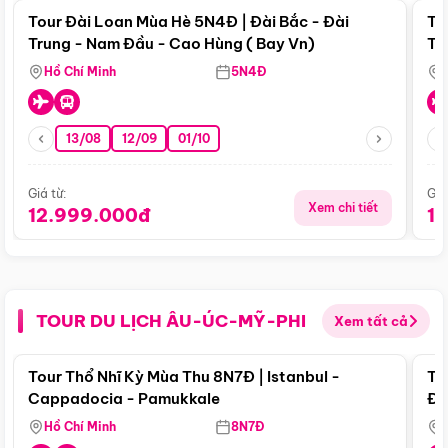
Tour Đài Loan Mùa Hè 5N4Đ | Đài Bắc - Đài
To
Trung - Nam Đầu - Cao Hùng ( Bay Vn)
Tr
Hồ Chí Minh
5N4Đ
13/08
12/09
01/10
Giá từ:
Giá
Xem chi tiết
12.999.000đ
1
TOUR DU LỊCH ÂU-ÚC-MỸ-PHI
Xem tất cả
Điểm nổi bật
Tour Thổ Nhĩ Kỳ Mùa Thu 8N7Đ | Istanbul -
To
Cappadocia - Pamukkale
Đế
Hồ Chí Minh
8N7Đ