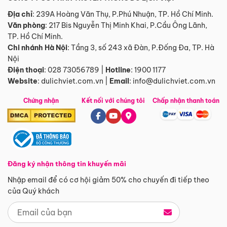
Địa chỉ
: 239A Hoàng Văn Thụ, P.Phú Nhuận, TP. Hồ Chí Minh.
Văn phòng
:
217 Bis Nguyễn Thị Minh Khai, P.Cầu Ông Lãnh,
TP. Hồ Chí Minh.
Chi nhánh Hà Nội
:
Tầng 3, số 243 xã Đàn, P.Đống Đa, TP. Hà
Nội
Điện thoại
:
028 73056789
|
Hotline
:
1900 1177
Website
:
dulichviet.com.vn
|
Email
:
info@dulichviet.com.vn
Chứng nhận
Kết nối với chúng tôi
Chấp nhận thanh toán
Đăng ký nhận thông tin khuyến mãi
Nhập email để có cơ hội giảm 50% cho chuyến đi tiếp theo
của Quý khách