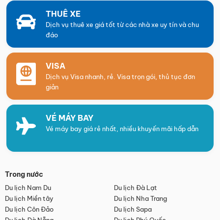
THUÊ XE
Dịch vụ thuê xe giá tốt từ các nhà xe uy tín và chu
đáo
VISA
Dịch vụ Visa nhanh, rẻ. Visa trọn gói, thủ tục đơn
giản
VÉ MÁY BAY
Vé máy bay giá rẻ nhất, nhiều khuyến mãi hấp dẫn
Trong nước
Du lịch Nam Du
Du lịch Đà Lạt
Du lịch Miền tây
Du lịch Nha Trang
Du lịch Côn Đảo
Du lịch Sapa