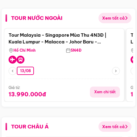
TOUR NƯỚC NGOÀI
Xem tất cả
Điểm nổi bật
Tour Malaysia - Singapore Mùa Thu 4N3Đ |
To
Kuala Lumpur - Malacca - Johor Baru -
Lử
Singapore
Hồ Chí Minh
5N4Đ
13/08
Giá từ:
Giá
Xem chi tiết
13.990.000đ
1
TOUR CHÂU Á
Xem tất cả
Điểm nổi bật