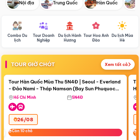
Nội địa
Trung Quốc
Hàn Quốc
N
Combo Du
Tour Doanh
Du lịch Hành
Tour Hoa Anh
Du lịch Mùa
D
lịch
Nghiệp
Hương
Đào
Hè
TOUR GIỜ CHÓT
Xem tất cả
Điểm nổi bật
Còn
18 ngày 05:15:03
Cò
Tour Hàn Quốc Mùa Thu 5N4Đ | Seoul - Everland
To
- Đảo Nami - Tháp Namsan (Bay Sun Phuquoc
Hò
Bay Sun Phuquoc Airways
Tặ
Airways)
Aq
Hồ Chí Minh
5N4Đ
26/08
‹
Còn 10 chỗ
Còn 10 chỗ
C
C