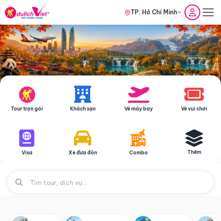
TP. Hồ Chí Minh
Tour trọn gói
Khách sạn
Vé máy bay
Vé vui chơi
Thêm
Visa
Xe đưa đón
Combo