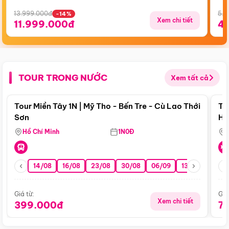
13.999.000đ
5.5
-14%
Xem chi tiết
11.999.000đ
4
TOUR TRONG NƯỚC
Xem tất cả
Điểm nổi bật
Tour Miền Tây 1N | Mỹ Tho - Bến Tre - Cù Lao Thới
To
Sơn
Hu
Hồ Chí Minh
1N0Đ
14/08
16/08
23/08
30/08
06/09
13/09
20/0
Giá từ:
Giá
Xem chi tiết
399.000đ
7