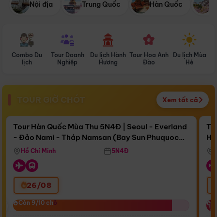
Nội địa
Trung Quốc
Hàn Quốc
N
Combo Du
Tour Doanh
Du lịch Hành
Tour Hoa Anh
Du lịch Mùa
D
lịch
Nghiệp
Hương
Đào
Hè
TOUR GIỜ CHÓT
Xem tất cả
Điểm nổi bật
Còn
17 ngày 11:58:20
Cò
Tour Hàn Quốc Mùa Thu 5N4Đ | Seoul - Everland
To
- Đảo Nami - Tháp Namsan (Bay Sun Phuquoc
Hò
Bay Sun Phuquoc Airways
Tặ
Airways)
Aq
Hồ Chí Minh
5N4Đ
26/08
‹
Còn 9/10 chỗ
Còn 9/10 chỗ
C
C