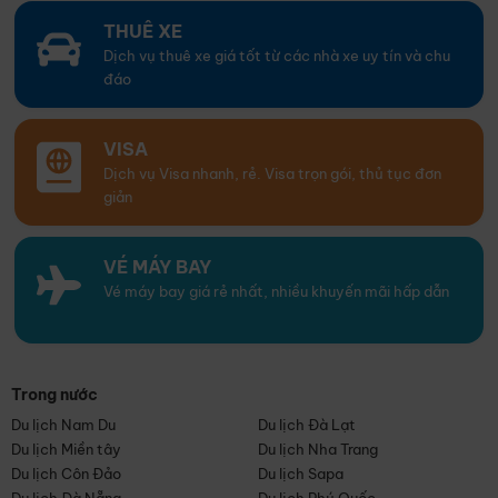
THUÊ XE
Dịch vụ thuê xe giá tốt từ các nhà xe uy tín và chu
đáo
VISA
Dịch vụ Visa nhanh, rẻ. Visa trọn gói, thủ tục đơn
giản
VÉ MÁY BAY
Vé máy bay giá rẻ nhất, nhiều khuyến mãi hấp dẫn
Trong nước
Du lịch Nam Du
Du lịch Đà Lạt
Du lịch Miền tây
Du lịch Nha Trang
Du lịch Côn Đảo
Du lịch Sapa