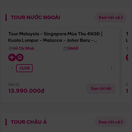
TOUR NƯỚC NGOÀI
Xem tất cả
Điểm nổi bật
Tour Malaysia - Singapore Mùa Thu 4N3Đ |
To
Kuala Lumpur - Malacca - Johor Baru -
Lử
Singapore
Hồ Chí Minh
5N4Đ
13/08
Giá từ:
Giá
Xem chi tiết
13.990.000đ
1
TOUR CHÂU Á
Xem tất cả
Điểm nổi bật