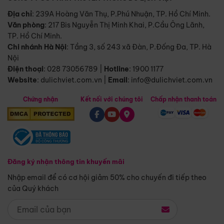
Địa chỉ
: 239A Hoàng Văn Thụ, P.Phú Nhuận, TP. Hồ Chí Minh.
Văn phòng
:
217 Bis Nguyễn Thị Minh Khai, P.Cầu Ông Lãnh,
TP. Hồ Chí Minh.
Chi nhánh Hà Nội
:
Tầng 3, số 243 xã Đàn, P.Đống Đa, TP. Hà
Nội
Điện thoại
:
028 73056789
|
Hotline
:
1900 1177
Website
:
dulichviet.com.vn
|
Email
:
info@dulichviet.com.vn
Chứng nhận
Kết nối với chúng tôi
Chấp nhận thanh toán
Đăng ký nhận thông tin khuyến mãi
Nhập email để có cơ hội giảm 50% cho chuyến đi tiếp theo
của Quý khách