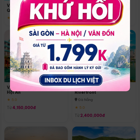
Quoc
Vinpearl Resort & Spa Phu
Phú Quốc
Quoc
★ 5.0
★ 5.0
Vinpearl Resort & Golf Nam
Melia Vinpearl Danang
Hội An
Riverfront
★ 5.0
Đà Nẵng
Từ
4,150,000đ
★ 5.0
Từ
2,400,000đ