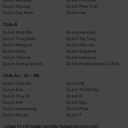
Du lịch Đà Nẵng
Du lịch Phú Quốc
Du lịch Hạ Long
Du lịch Phan Thiết
Du lịch Quy Nhơn
Du lịch Huế
Châu Á
Du lịch Nhật Bản
Du lịch Hàn Quốc
Du lịch Trung Quốc
Du lịch Tây Tạng
Du lịch Malaysia
Du lịch Đài Loan
Du lịch Dubai
Du lịch Singapore
Du lịch Thái Lan
Du lịch Indonesia
Du lịch Trương Gia Giới
Du lịch Phượng Hoàng Cổ Trấn
Châu Âu - Úc - Mỹ
Du lịch Châu Âu
Du lịch Mỹ
Du lịch Đức
Du lịch Thổ Nhĩ Kỳ
Du lịch Thụy Sĩ
Du lịch Bỉ
Du lịch Anh
Du lịch Nga
Du lịch luxembourg
Du lịch Pháp
Du lịch Hà Lan
Du lịch Ý
CÔNG TY CỔ PHẦN TRUYỀN THÔNG DU LỊCH VIỆT