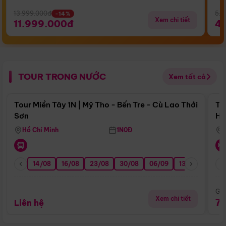
13.999.000đ
5.5
-14%
Xem chi tiết
11.999.000đ
4
TOUR TRONG NƯỚC
Xem tất cả
Điểm nổi bật
Tour Miền Tây 1N | Mỹ Tho - Bến Tre - Cù Lao Thới
To
Sơn
Hu
Hồ Chí Minh
1N0Đ
14/08
16/08
23/08
30/08
06/09
13/09
20/0
Giá
Xem chi tiết
7
Liên hệ