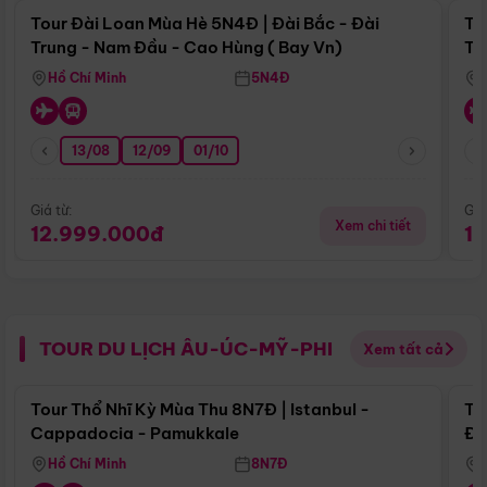
Tour Đài Loan Mùa Hè 5N4Đ | Đài Bắc - Đài
To
Trung - Nam Đầu - Cao Hùng ( Bay Vn)
Tr
Hồ Chí Minh
5N4Đ
13/08
12/09
01/10
Giá từ:
Giá
Xem chi tiết
12.999.000đ
1
TOUR DU LỊCH ÂU-ÚC-MỸ-PHI
Xem tất cả
Điểm nổi bật
Tour Thổ Nhĩ Kỳ Mùa Thu 8N7Đ | Istanbul -
To
Cappadocia - Pamukkale
Đế
Hồ Chí Minh
8N7Đ