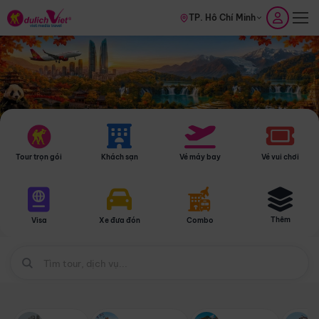
TP. Hồ Chí Minh
Tour trọn gói
Khách sạn
Vé máy bay
Vé vui chơi
Thêm
Visa
Xe đưa đón
Combo