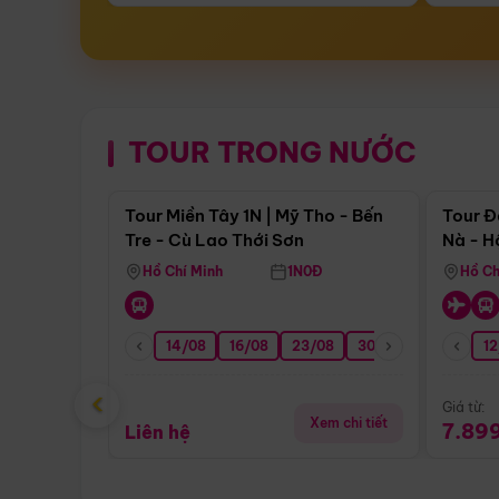
TOUR TRONG NƯỚC
Điểm nổi bật
Tour Miền Tây 1N | Mỹ Tho - Bến
Tour Đ
Tre - Cù Lao Thới Sơn
Nà - H
Nha
Hồ Chí Minh
1N0Đ
Hồ Ch
14/08
16/08
23/08
30/08
06/09
12
1
‹
Giá từ:
Xem chi tiết
7.89
Liên hệ