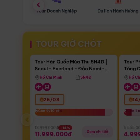
 Nghiệp
Du lịch Hành Hương
Tour Hoa Anh Đào
TOUR GIỜ CHÓT
Điểm nổi bật
Còn
17 ngày 10:49:19
Còn
05 
Tour Hàn Quốc Mùa Thu 5N4Đ |
Tour P
Seoul - Everland - Đảo Nami -
Tặng C
Bay Sun Phuquoc Airways
Tặng C
Tháp Namsan (Bay Sun Phuquoc
Hôn - 
Hồ Chí Minh
5N4Đ
Hồ Ch
Airways)
26/08
14
Còn 9/10 chỗ
Còn 9/10 chỗ
Còn 1 
Còn 1 
‹
13.999.000đ
5.555.0
-14%
Xem chi tiết
11.999.000đ
4.99