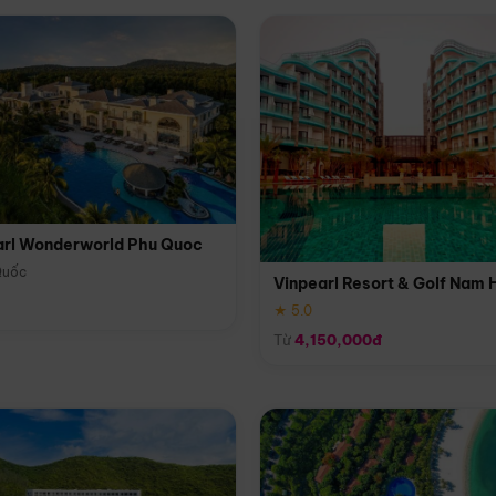
arl Wonderworld Phu Quoc
Quốc
Vinpearl Resort & Golf Nam 
★ 5.0
Từ
4,150,000đ