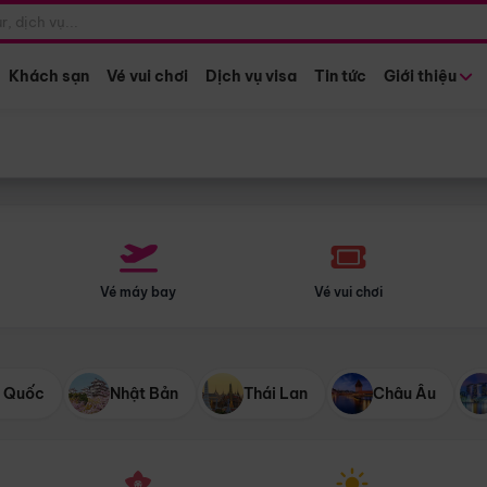
Điểm khởi hành
Tháng khở
Hồ Chí Minh
Bất kỳ 
Khách sạn
Vé vui chơi
Dịch vụ visa
Tin tức
Giới thiệu
Vé máy bay
Vé vui chơi
 Quốc
Nhật Bản
Thái Lan
Châu Âu