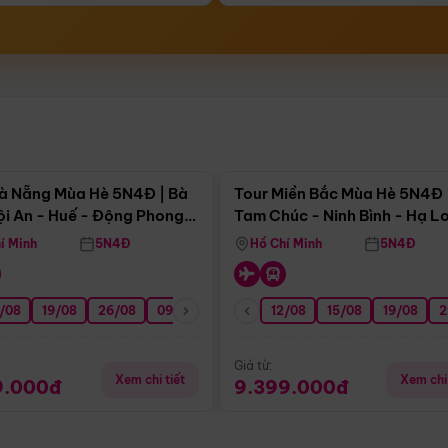
Điểm nổi bật
Điểm nổi
à Nẵng Mùa Hè 5N4Đ | Bà
Tour Miền Bắc Mùa Hè 5N4Đ 
ội An - Huế - Động Phong
Tam Chúc - Ninh Bình - Hạ L
í Minh
5N4Đ
Hồ Chí Minh
5N4Đ
/08
3/09
19/08
20/09
26/08
27/09
09/09
16/09
12/08
23/09
15/08
30/09
19/08
07/10
2
Giá từ:
Xem chi tiết
Xem chi 
9.000đ
9.399.000đ