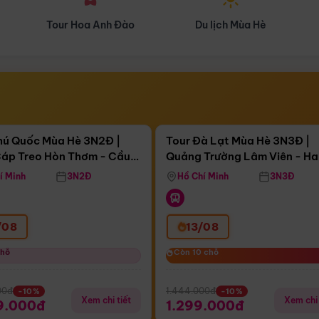
Du lịch Mùa Hè
Du lịch Mùa Thu
Điểm nổi bật
Điểm nổi
ngày 10:49:19
Còn
04 ngày 10:49:19
hú Quốc Mùa Hè 3N2Đ |
Tour Đà Lạt Mùa Hè 3N3Đ |
áp Treo Hòn Thơm - Cầu
Quảng Trường Lâm Viên - H
áp Treo Hòn Thơm
Công Viên Nước Aquatopia
Hill - Puppy Farm
í Minh
3N2Đ
Hồ Chí Minh
3N3Đ
/08
13/08
chỗ
chỗ
Còn 10 chỗ
Còn 10 chỗ
00đ
1.444.000đ
-10%
-10%
Xem chi tiết
Xem chi 
9.000đ
1.299.000đ