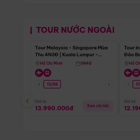
TOUR NƯỚC NGOÀI
Điểm nổi bật
Tour Malaysia - Singapore Mùa
Tour I
Thu 4N3Đ | Kuala Lumpur -
Đảo Ba
Malacca - Johor Baru -
Pengli
Hồ Chí Minh
5N4Đ
Hồ Ch
Singapore
13/08
07
‹
Giá từ:
Giá từ:
Xem chi tiết
13.990.000đ
12.1