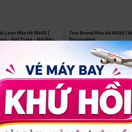
Điểm nổi bật
Điểm nổi
ài Loan Mùa Hè 5N4Đ |
Tour Brunei Mùa Hè 4N3Đ | B
ng - Đài Trung - Đài Bắc
Darussalam
j)
í Minh
5N4Đ
Hồ Chí Minh
4N3Đ
4/09
18/09
30/08
17/09
24/09
Giá từ:
Xem chi tiết
Xem chi 
90.000đ
14.499.000đ