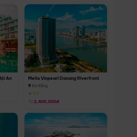
Hội An
Melia Vinpearl Danang Riverfront
Đà Nẵng
★ 5.0
Từ
2,400,000đ