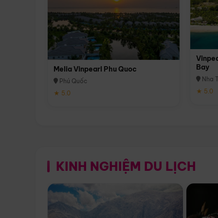
Vinpea
Bay
Melia Vinpearl Phu Quoc
Nha T
Phú Quốc
★ 5.0
★ 5.0
KINH NGHIỆM DU LỊCH