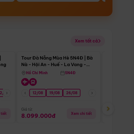
Xem tất cả
 bật
Điểm nổi bật
|
Tour Đà Nẵng Mùa Hè 5N4Đ | Bà
Tour Đà Nẵn
ong
Nà - Hội An - Huế - La Vang -
Nà - Hội An
Động Thiên Đường
Nha
Hồ Chí Minh
5N4Đ
Hồ Chí Minh
2/08
26/08
05/09
12/08
19/08
09/09
26/08
12/09
13/08
›
Giá từ:
Giá từ:
tiết
Xem chi tiết
8.099.000đ
6.899.00