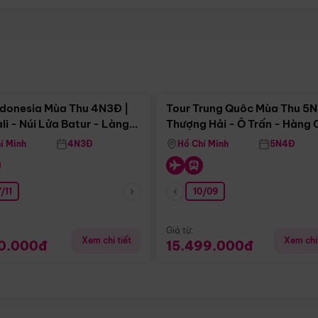
Điểm nổi bật
Điểm nổi
ndonesia Mùa Thu 4N3Đ |
Tour Trung Quôc Mùa Thu 5N
li - Núi Lửa Batur - Làng
Thượng Hải - Ô Trấn - Hàng
puran
(Tour Không Shopping)
í Minh
4N3Đ
Hồ Chí Minh
5N4Đ
/11
10/09
Giá từ:
Xem chi tiết
Xem chi 
90.000đ
15.499.000đ