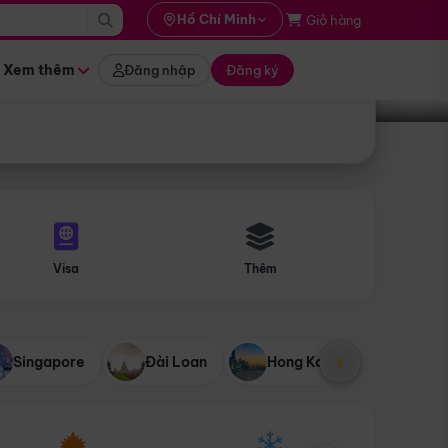
i hành
Hồ Chí Minh
Giỏ hàng
Tìm tour
tháng nào
Xem thêm
Đăng nhập
Đăng ký
Visa
Thêm
Singapore
Đài Loan
Hong Kong
Mỹ