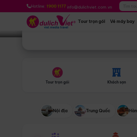
Bạn muốn đi đâu?
*
Hotline:
1900 1177
info@dulichviet.com.vn
Tour trọn gói
Vé máy bay
Tour trọn gói
Khách sạn
Nội địa
Trung Quốc
Hàn