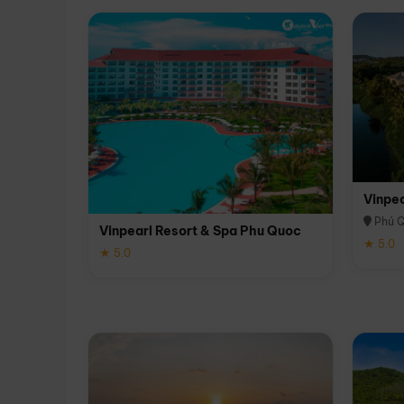
Vinpe
Phú 
Vinpearl Resort & Spa Phu Quoc
★ 5.0
★ 5.0