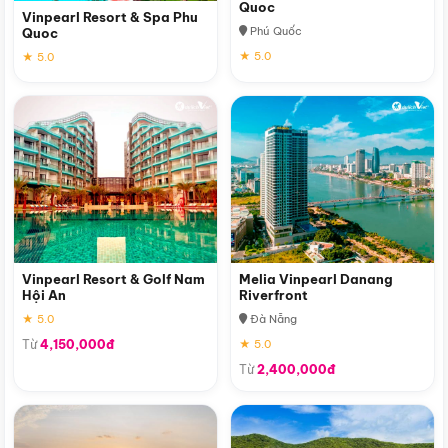
Quoc
Vinpearl Resort & Spa Phu
Phú Quốc
Quoc
★ 5.0
★ 5.0
Vinpearl Resort & Golf Nam
Melia Vinpearl Danang
Hội An
Riverfront
★ 5.0
Đà Nẵng
Từ
4,150,000đ
★ 5.0
Từ
2,400,000đ