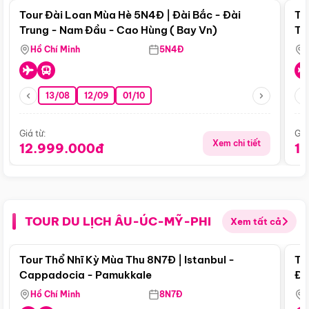
Tour Đài Loan Mùa Hè 5N4Đ | Đài Bắc - Đài
To
Trung - Nam Đầu - Cao Hùng ( Bay Vn)
Tr
Hồ Chí Minh
5N4Đ
13/08
12/09
01/10
Giá từ:
Giá
Xem chi tiết
12.999.000đ
1
TOUR DU LỊCH ÂU-ÚC-MỸ-PHI
Xem tất cả
Điểm nổi bật
Tour Thổ Nhĩ Kỳ Mùa Thu 8N7Đ | Istanbul -
To
Cappadocia - Pamukkale
Đế
Hồ Chí Minh
8N7Đ