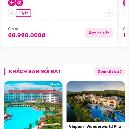
10/12
Giá từ:
Giá
Xem chi tiết
60.990.000đ
1
KHÁCH SẠN NỔI BẬT
Xem tất cả
Vinpearl Wonderworld Phu