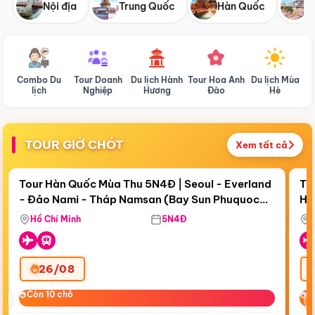
Nội địa
Trung Quốc
Hàn Quốc
N
Combo Du
Tour Doanh
Du lịch Hành
Tour Hoa Anh
Du lịch Mùa
D
lịch
Nghiệp
Hương
Đào
Hè
TOUR GIỜ CHÓT
Xem tất cả
Điểm nổi bật
Còn
18 ngày 16:52:59
Cò
Tour Hàn Quốc Mùa Thu 5N4Đ | Seoul - Everland
To
- Đảo Nami - Tháp Namsan (Bay Sun Phuquoc
Hò
Bay Sun Phuquoc Airways
Tặ
Airways)
Aq
Hồ Chí Minh
5N4Đ
26/08
‹
Còn 10 chỗ
Còn 10 chỗ
C
C