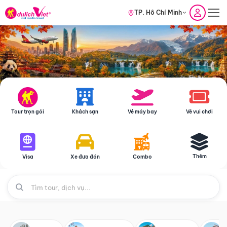
TP. Hồ Chí Minh
Tour trọn gói
Khách sạn
Vé máy bay
Vé vui chơi
Thêm
Visa
Xe đưa đón
Combo