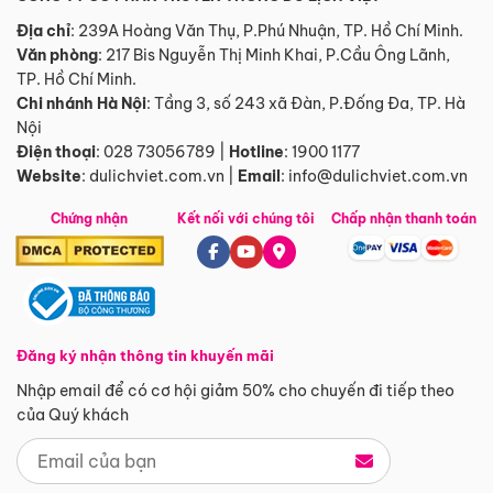
Địa chỉ
: 239A Hoàng Văn Thụ, P.Phú Nhuận, TP. Hồ Chí Minh.
Văn phòng
:
217 Bis Nguyễn Thị Minh Khai, P.Cầu Ông Lãnh,
TP. Hồ Chí Minh.
Chi nhánh Hà Nội
:
Tầng 3, số 243 xã Đàn, P.Đống Đa, TP. Hà
Nội
Điện thoại
:
028 73056789
|
Hotline
:
1900 1177
Website
:
dulichviet.com.vn
|
Email
:
info@dulichviet.com.vn
Chứng nhận
Kết nối với chúng tôi
Chấp nhận thanh toán
Đăng ký nhận thông tin khuyến mãi
Nhập email để có cơ hội giảm 50% cho chuyến đi tiếp theo
của Quý khách