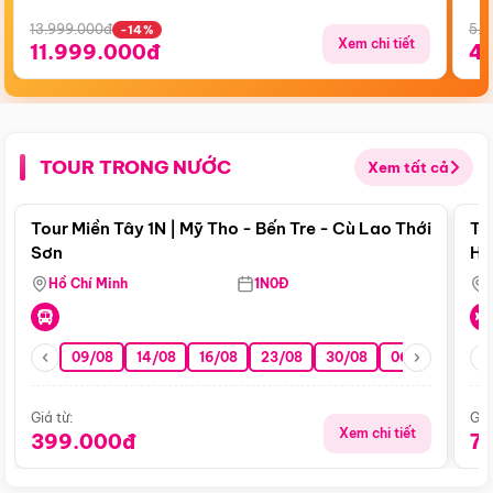
13.999.000đ
5.5
-14%
Xem chi tiết
11.999.000đ
4
TOUR TRONG NƯỚC
Xem tất cả
Điểm nổi bật
Tour Miền Tây 1N | Mỹ Tho - Bến Tre - Cù Lao Thới
To
Sơn
Hu
Hồ Chí Minh
1N0Đ
09/08
14/08
16/08
23/08
30/08
06/09
13/0
Giá từ:
Giá
Xem chi tiết
399.000đ
7