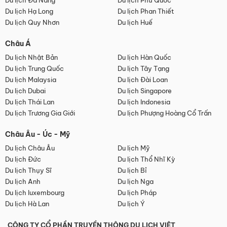
Du lịch Đà Nẵng
Du lịch Phú Quốc
Du lịch Hạ Long
Du lịch Phan Thiết
Du lịch Quy Nhơn
Du lịch Huế
Châu Á
Du lịch Nhật Bản
Du lịch Hàn Quốc
Du lịch Trung Quốc
Du lịch Tây Tạng
Du lịch Malaysia
Du lịch Đài Loan
Du lịch Dubai
Du lịch Singapore
Du lịch Thái Lan
Du lịch Indonesia
Du lịch Trương Gia Giới
Du lịch Phượng Hoàng Cổ Trấn
Châu Âu - Úc - Mỹ
Du lịch Châu Âu
Du lịch Mỹ
Du lịch Đức
Du lịch Thổ Nhĩ Kỳ
Du lịch Thụy Sĩ
Du lịch Bỉ
Du lịch Anh
Du lịch Nga
Du lịch luxembourg
Du lịch Pháp
Du lịch Hà Lan
Du lịch Ý
CÔNG TY CỔ PHẦN TRUYỀN THÔNG DU LỊCH VIỆT