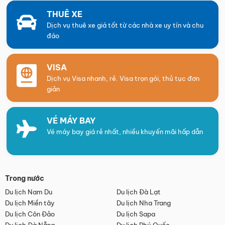
THUÊ XE
Dịch vụ thuê xe giá tốt từ các nhà xe uy tín và chu
đáo
VISA
Dịch vụ Visa nhanh, rẻ. Visa trọn gói, thủ tục đơn
giản
VÉ MÁY BAY
Vé máy bay giá rẻ nhất, nhiều khuyến mãi hấp dẫn
Trong nước
Du lịch Nam Du
Du lịch Đà Lạt
Du lịch Miền tây
Du lịch Nha Trang
Du lịch Côn Đảo
Du lịch Sapa