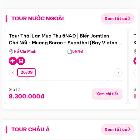
TOUR NƯỚC NGOÀI
Xem tất cả
Điểm nổi bật
Tour Thái Lan Mùa Thu 5N4Đ | Biển Jomtien -
To
Chợ Nổi - Muang Boran - Suanthai (Bay Vietnam
Ku
Airlines)
Si
Hồ Chí Minh
5N4Đ
26/09
Giá từ:
Giá
Xem chi tiết
8.300.000đ
1
TOUR CHÂU Á
Xem tất cả
Điểm nổi bật