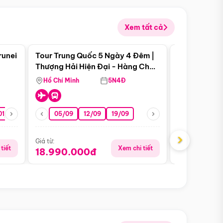
Xem tất cả
 bật
Điểm nổi bật
runei
Tour Trung Quốc 5 Ngày 4 Đêm |
Tour Trung 
Tour Hè
Thượng Hải Hiện Đại - Hàng Châu
Ân Thi - Trư
Nên Thơ - Ô Trấn Cổ Kính
Hồ Chí Minh
5N4Đ
Hồ Chí Minh
01/10
15/10
29/10
05/09
12/09
19/09
16/08
›
Giá từ:
Giá từ:
tiết
Xem chi tiết
18.990.000đ
16.990.0