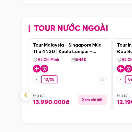
TOUR NƯỚC NGOÀI
Điểm nổi bật
Tour Malaysia - Singapore Mùa
Tour I
Thu 4N3Đ | Kuala Lumpur -
Đảo Ba
Malacca - Johor Baru -
Pengli
Hồ Chí Minh
5N4Đ
Hồ Ch
Singapore
13/08
07
‹
Giá từ:
Giá từ:
Xem chi tiết
13.990.000đ
12.1