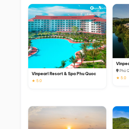
Vinpe
Phú 
Vinpearl Resort & Spa Phu Quoc
★ 5.0
★ 5.0