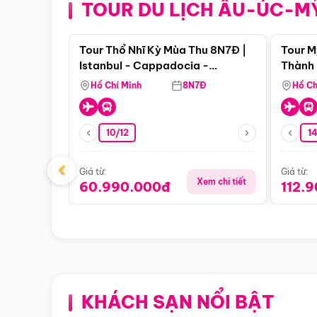
TOUR DU LỊCH ÂU-ÚC-M
Điểm nổi bật
Tour Thổ Nhĩ Kỳ Mùa Thu 8N7Đ |
Tour M
Istanbul - Cappadocia -
Thành 
Pamukkale
Thiên 
Hồ Chí Minh
8N7Đ
Hồ Ch
10/12
1
‹
Giá từ:
Giá từ:
Xem chi tiết
60.990.000đ
112.
KHÁCH SẠN NỔI BẬT