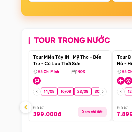
TOUR TRONG NƯỚC
Điểm nổi bật
Tour Miền Tây 1N | Mỹ Tho - Bến
Tour Đ
Tre - Cù Lao Thới Sơn
Nà - H
Nha
Hồ Chí Minh
1N0Đ
Hồ Ch
14/08
16/08
23/08
30/08
06/09
12
1
‹
Giá từ:
Giá từ:
Xem chi tiết
399.000đ
7.89