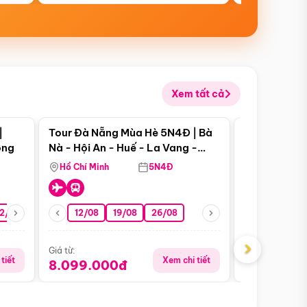
Xem tất cả
 bật
Điểm nổi bật
|
Tour Đà Nẵng Mùa Hè 5N4Đ | Bà
Tour Đà Nẵn
ong
Nà - Hội An - Huế - La Vang -
Nà - Hội An
Động Thiên Đường
Nha
Hồ Chí Minh
5N4Đ
Hồ Chí Minh
2/08
26/08
05/09
12/08
19/08
09/09
26/08
12/09
13/08
›
Giá từ:
Giá từ:
tiết
Xem chi tiết
8.099.000đ
6.899.00