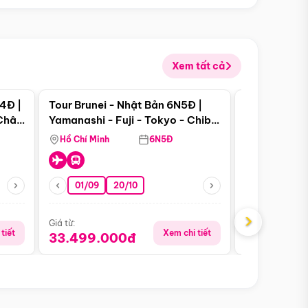
Xem tất cả
 bật
Điểm nổi bật
4Đ |
Tour Brunei - Nhật Bản 6N5Đ |
Tour Campu
 Châu
Yamanashi - Fuji - Tokyo - Chiba
Siem Reap -
- Freeday
Hồ Chí Minh
6N5Đ
Hồ Chí Minh
01/09
20/10
13/08
›
Giá từ:
Giá từ:
tiết
Xem chi tiết
33.499.000đ
5.650.00