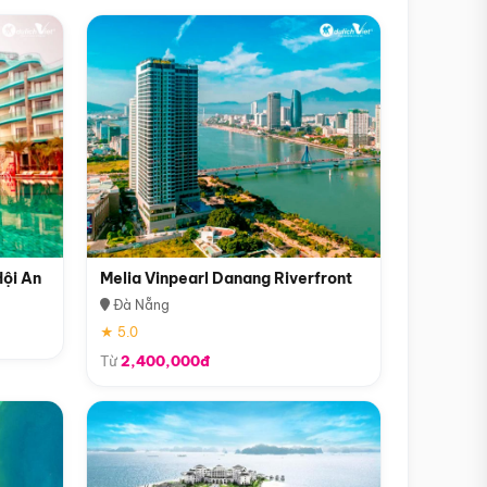
Hội An
Melia Vinpearl Danang Riverfront
Đà Nẵng
★ 5.0
Từ
2,400,000đ