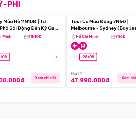
Ỹ-PHI
Điểm nổi bật
Điểm nổi
ỹ Mùa Hè 11N10Đ | Từ
Tour Úc Mùa Đông 7N6Đ |
Phố Sôi Động Đến Kỳ Quan
Melbourne - Sydney (Bay Je
Nhiên Mỹ
Airways)
í Minh
11N10Đ
Hồ Chí Minh
7N6Đ
4/08
28/08
Giá từ:
Xem chi tiết
Xem chi 
900.000đ
47.990.000đ