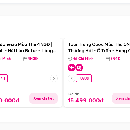
Điểm nổi bật
Điểm nổi
ndonesia Mùa Thu 4N3Đ |
Tour Trung Quôc Mùa Thu 5N
li - Núi Lửa Batur - Làng
Thượng Hải - Ô Trấn - Hàng
puran
(Tour Không Shopping)
í Minh
4N3Đ
Hồ Chí Minh
5N4Đ
/11
10/09
Giá từ:
Xem chi tiết
Xem chi 
90.000đ
15.499.000đ