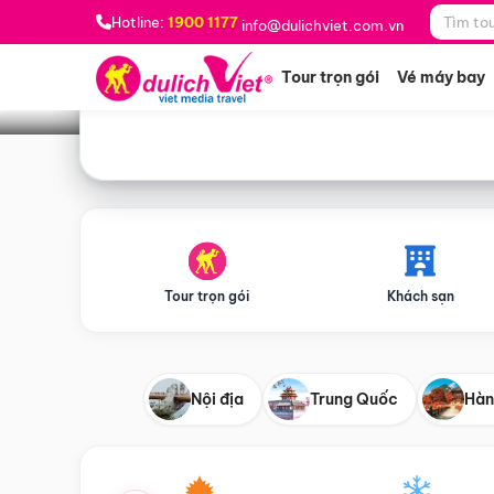
Bạn muốn đi đâu?
*
Hotline:
1900 1177
info@dulichviet.com.vn
Tour trọn gói
Vé máy bay
Tour trọn gói
Khách sạn
Nội địa
Trung Quốc
Hàn