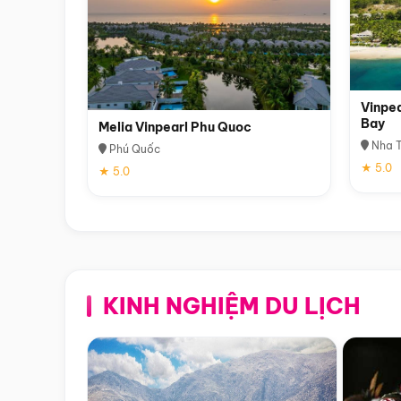
Vinpea
Bay
Melia Vinpearl Phu Quoc
Nha T
Phú Quốc
★ 5.0
★ 5.0
KINH NGHIỆM DU LỊCH