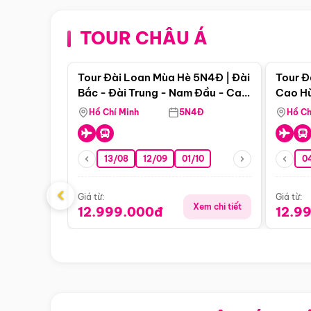
TOUR CHÂU Á
Điểm nổi bật
Tour Đài Loan Mùa Hè 5N4Đ | Đài
Tour Đ
Bắc - Đài Trung - Nam Đầu - Cao
Cao Hù
Hùng ( Bay Vn)
(Bay V
Hồ Chí Minh
5N4Đ
Hồ Ch
13/08
12/09
01/10
0
‹
Giá từ:
Giá từ:
Xem chi tiết
12.999.000đ
12.9