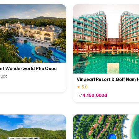
arl Wonderworld Phu Quoc
Quốc
Vinpearl Resort & Golf Nam 
★ 5.0
Từ
4,150,000đ