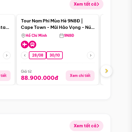
Xem tất cả
 bật
Điểm nổi bật
Tour Nam Phi Mùa Hè 9N8Đ |
Tour Mỹ Mùa
star
Cape Town - Mũi Hảo Vọng - Núi
Hoa Kỳ - Me
Bàn - Johannesburg - Pretoria -
Hồ Chí Minh
9N8Đ
Hồ Chí Minh
Safari - Lodge
28/08
30/10
29/08
›
Giá từ:
Giá từ:
tiết
Xem chi tiết
88.900.000đ
59.900.
Xem tất cả