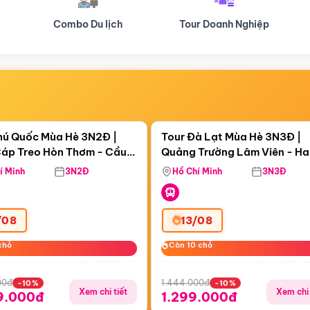
Tour Doanh Nghiệp
Du lịch Hành Hương
Điểm nổi bật
Điểm nổi
ngày 06:30:25
Còn
05 ngày 06:30:25
hú Quốc Mùa Hè 3N2Đ |
Tour Đà Lạt Mùa Hè 3N3Đ |
áp Treo Hòn Thơm - Cầu
Quảng Trường Lâm Viên - H
áp Treo Hòn Thơm
Công Viên Nước Aquatopia
Hill - Puppy Farm
í Minh
3N2Đ
Hồ Chí Minh
3N3Đ
/08
13/08
chỗ
chỗ
Còn 10 chỗ
Còn 10 chỗ
00đ
1.444.000đ
-10%
-10%
Xem chi tiết
Xem chi 
9.000đ
1.299.000đ