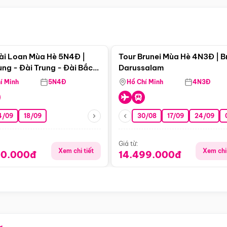
Điểm nổi bật
Điểm nổi
ài Loan Mùa Hè 5N4Đ |
Tour Brunei Mùa Hè 4N3Đ | B
ng - Đài Trung - Đài Bắc
Darussalam
j)
í Minh
5N4Đ
Hồ Chí Minh
4N3Đ
4/09
18/09
30/08
17/09
24/09
Giá từ:
Xem chi tiết
Xem chi 
90.000đ
14.499.000đ