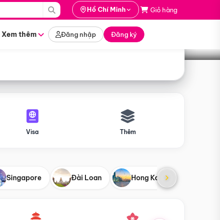
i hành
Hồ Chí Minh
Giỏ hàng
Tìm tour
tháng nào
Xem thêm
Đăng nhập
Đăng ký
Visa
Thêm
Singapore
Đài Loan
Hong Kong
Mỹ