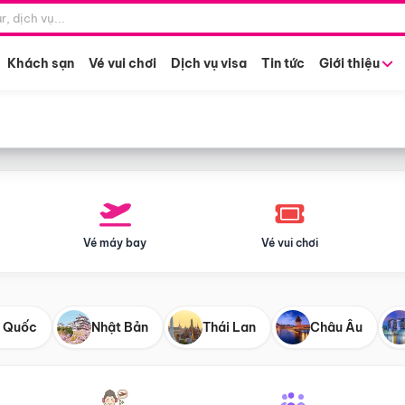
Điểm khởi hành
Tháng khở
Hồ Chí Minh
Bất kỳ 
Khách sạn
Vé vui chơi
Dịch vụ visa
Tin tức
Giới thiệu
Vé máy bay
Vé vui chơi
 Quốc
Nhật Bản
Thái Lan
Châu Âu