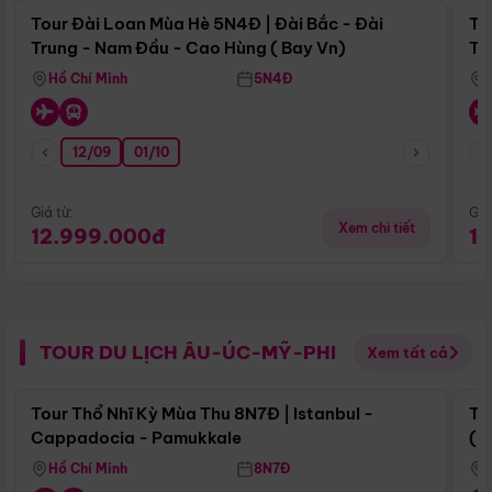
Tour Đài Loan Mùa Hè 5N4Đ | Đài Bắc - Đài
To
Trung - Nam Đầu - Cao Hùng ( Bay Vn)
Tr
Hồ Chí Minh
5N4Đ
12/09
01/10
Giá từ:
Giá
Xem chi tiết
12.999.000đ
1
TOUR DU LỊCH ÂU-ÚC-MỸ-PHI
Xem tất cả
Điểm nổi bật
Tour Thổ Nhĩ Kỳ Mùa Thu 8N7Đ | Istanbul -
To
Cappadocia - Pamukkale
(B
Hồ Chí Minh
8N7Đ