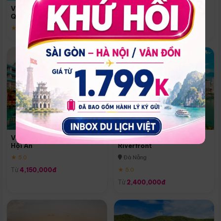
Quoc
Vinpearl Resort & Spa Phu
Phú Quốc
Quoc
★ 5.0
★ 5.0
Vinpearl Resort & Golf Nam
Melia Vinpearl Danang
Hội An
Riverfront
★ 5.0
Đà Nẵng
Từ
4,150,000đ
★ 5.0
Từ
2,400,000đ