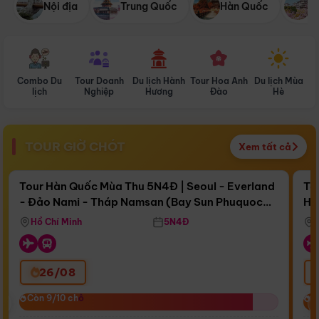
Nội địa
Trung Quốc
Hàn Quốc
N
Combo Du
Tour Doanh
Du lịch Hành
Tour Hoa Anh
Du lịch Mùa
D
lịch
Nghiệp
Hương
Đào
Hè
TOUR GIỜ CHÓT
Xem tất cả
Điểm nổi bật
Còn
15 ngày 17:59:37
Cò
Tour Hàn Quốc Mùa Thu 5N4Đ | Seoul - Everland
To
- Đảo Nami - Tháp Namsan (Bay Sun Phuquoc
Hò
Bay Sun Phuquoc Airways
Tặ
Airways)
Aq
Hồ Chí Minh
5N4Đ
26/08
‹
Còn 9/10 chỗ
Còn 9/10 chỗ
C
C