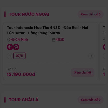
TOUR NƯỚC NGOÀI
Xem tất cả
Điểm nổi bật
Tour Indonesia Mùa Thu 4N3Đ | Đảo Bali - Núi
To
Lửa Batur - Làng Penglipuran
Tr
Hồ Chí Minh
4N3Đ
07/11
Giá từ:
Giá
Xem chi tiết
12.190.000đ
1
TOUR CHÂU Á
Xem tất cả
Điểm nổi bật