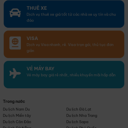
THUÊ XE
Dịch vụ thuê xe giá tốt từ các nhà xe uy tín và chu
đáo
VISA
Dịch vụ Visa nhanh, rẻ. Visa trọn gói, thủ tục đơn
giản
VÉ MÁY BAY
Vé máy bay giá rẻ nhất, nhiều khuyến mãi hấp dẫn
Trong nước
Du lịch Nam Du
Du lịch Đà Lạt
Du lịch Miền tây
Du lịch Nha Trang
Du lịch Côn Đảo
Du lịch Sapa