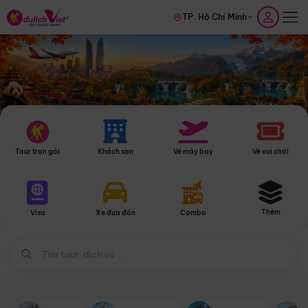
TP. Hồ Chí Minh
Tour trọn gói
Khách sạn
Vé máy bay
Vé vui chơi
Thêm
Visa
Xe đưa đón
Combo