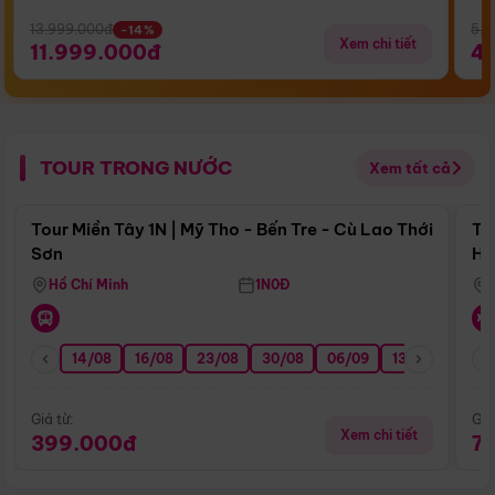
13.999.000đ
5.5
-14%
Xem chi tiết
11.999.000đ
4
TOUR TRONG NƯỚC
Xem tất cả
Điểm nổi bật
Tour Miền Tây 1N | Mỹ Tho - Bến Tre - Cù Lao Thới
To
Sơn
Hu
Hồ Chí Minh
1N0Đ
14/08
16/08
23/08
30/08
06/09
13/09
20/0
Giá từ:
Giá
Xem chi tiết
399.000đ
7