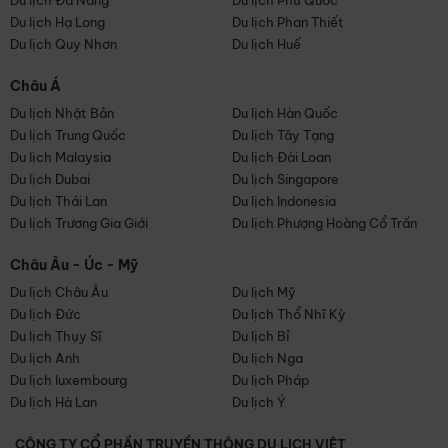
Du lịch Đà Nẵng
Du lịch Phú Quốc
Du lịch Hạ Long
Du lịch Phan Thiết
Du lịch Quy Nhơn
Du lịch Huế
Châu Á
Du lịch Nhật Bản
Du lịch Hàn Quốc
Du lịch Trung Quốc
Du lịch Tây Tạng
Du lịch Malaysia
Du lịch Đài Loan
Du lịch Dubai
Du lịch Singapore
Du lịch Thái Lan
Du lịch Indonesia
Du lịch Trương Gia Giới
Du lịch Phượng Hoàng Cổ Trấn
Châu Âu - Úc - Mỹ
Du lịch Châu Âu
Du lịch Mỹ
Du lịch Đức
Du lịch Thổ Nhĩ Kỳ
Du lịch Thụy Sĩ
Du lịch Bỉ
Du lịch Anh
Du lịch Nga
Du lịch luxembourg
Du lịch Pháp
Du lịch Hà Lan
Du lịch Ý
CÔNG TY CỔ PHẦN TRUYỀN THÔNG DU LỊCH VIỆT