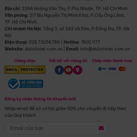
Địa chỉ
: 239A Hoàng Văn Thụ, P.Phú Nhuận, TP. Hồ Chí Minh.
Văn phòng
:
217 Bis Nguyễn Thị Minh Khai, P.Cầu Ông Lãnh,
TP. Hồ Chí Minh.
Chi nhánh Hà Nội
:
Tầng 3, số 243 xã Đàn, P.Đống Đa, TP. Hà
Nội
Điện thoại
:
028 73056789
|
Hotline
:
1900 1177
Website
:
dulichviet.com.vn
|
Email
:
info@dulichviet.com.vn
Chứng nhận
Kết nối với chúng tôi
Chấp nhận thanh toán
Đăng ký nhận thông tin khuyến mãi
Nhập email để có cơ hội giảm 50% cho chuyến đi tiếp theo
của Quý khách