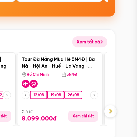
Xem tất cả
 bật
Điểm nổi bật
|
Tour Đà Nẵng Mùa Hè 5N4Đ | Bà
Tour Đà Nẵn
ong
Nà - Hội An - Huế - La Vang -
Nà - Hội An
Động Thiên Đường
Nha
Hồ Chí Minh
5N4Đ
Hồ Chí Minh
2/08
26/08
05/09
12/08
19/08
09/09
26/08
12/09
13/08
›
Giá từ:
Giá từ:
tiết
Xem chi tiết
8.099.000đ
6.899.00