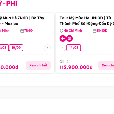
Ỹ-PHI
Điểm nổi bật
Điểm nổi
ỹ Mùa Hè 7N6Đ | Bờ Tây
Tour Mỹ Mùa Hè 11N10Đ | Từ
 - Mexico
Thành Phố Sôi Động Đến Kỳ
Thiên Nhiên Mỹ
í Minh
7N6Đ
Hồ Chí Minh
11N10Đ
8/08
19/09
14/08
Giá từ:
Xem chi tiết
Xem chi 
00.000đ
112.900.000đ