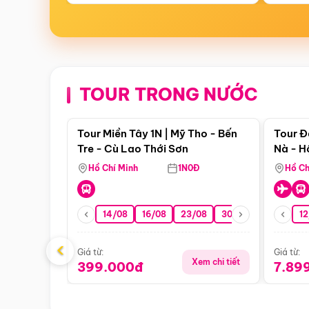
TOUR TRONG NƯỚC
Điểm nổi bật
Tour Miền Tây 1N | Mỹ Tho - Bến
Tour Đ
Tre - Cù Lao Thới Sơn
Nà - H
Nha
Hồ Chí Minh
1N0Đ
Hồ Ch
14/08
16/08
23/08
30/08
06/09
12
1
‹
Giá từ:
Giá từ:
Xem chi tiết
399.000đ
7.89