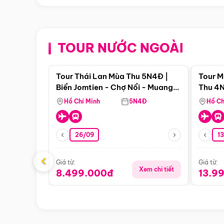
TOUR NƯỚC NGOÀI
Điểm nổi bật
Tour Thái Lan Mùa Thu 5N4Đ |
Tour M
Biển Jomtien - Chợ Nổi - Muang
Thu 4N
Boran - Suanthai
Malacc
Hồ Chí Minh
5N4Đ
Hồ Ch
Singa
26/09
1
‹
Giá từ:
Giá từ:
Xem chi tiết
8.499.000đ
13.9