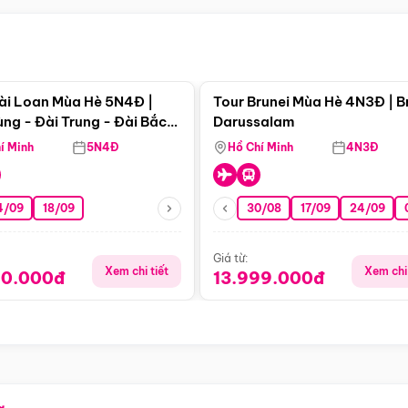
Điểm nổi bật
Điểm nổi
ài Loan Mùa Hè 5N4Đ |
Tour Brunei Mùa Hè 4N3Đ | B
ng - Đài Trung - Đài Bắc
Darussalam
j)
í Minh
5N4Đ
Hồ Chí Minh
4N3Đ
4/09
18/09
30/08
17/09
24/09
Giá từ:
Xem chi tiết
Xem chi 
90.000đ
13.999.000đ