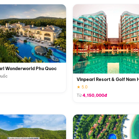
arl Wonderworld Phu Quoc
Quốc
Vinpearl Resort & Golf Nam 
★ 5.0
Từ
4,150,000đ