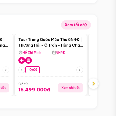
Xem tất cả
 bật
Điểm nổi bật
Đ |
Tour Trung Quôc Mùa Thu 5N4Đ |
Tour Trung
àng
Thượng Hải - Ô Trấn - Hàng Châu
| Thành Đô 
(Tour Không Shopping)
Viên Gấu Tr
Hồ Chí Minh
5N4Đ
Hồ Chí Minh
10/09
23/08
›
Giá từ:
Giá từ:
tiết
Xem chi tiết
15.499.000đ
18.990.0