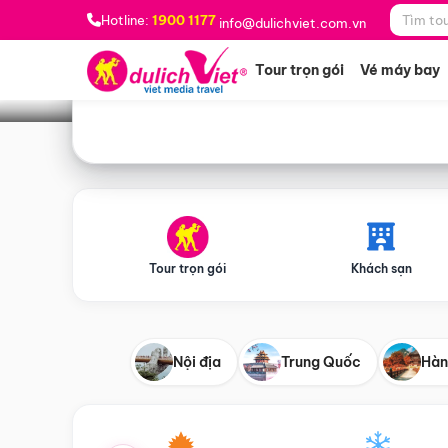
Bạn muốn đi đâu?
*
Hotline:
1900 1177
info@dulichviet.com.vn
Tour trọn gói
Vé máy bay
Tour trọn gói
Khách sạn
Nội địa
Trung Quốc
Hàn