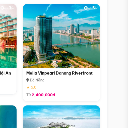
Hội An
Melia Vinpearl Danang Riverfront
Đà Nẵng
★ 5.0
Từ
2,400,000đ