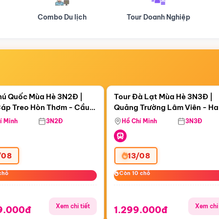
Tour Doanh Nghiệp
Du lịch Hành Hương
Điểm nổi bật
Điểm nổi
ngày 01:49:13
Còn
06 ngày 01:49:13
hú Quốc Mùa Hè 3N2Đ |
Tour Đà Lạt Mùa Hè 3N3Đ |
áp Treo Hòn Thơm - Cầu
Quảng Trường Lâm Viên - H
áp Treo Hòn Thơm
Công Viên Nước Aquatopia
Hill - Puppy Farm
í Minh
3N2Đ
Hồ Chí Minh
3N3Đ
/08
13/08
chỗ
chỗ
Còn 10 chỗ
Còn 10 chỗ
Xem chi tiết
Xem chi 
9.000đ
1.299.000đ