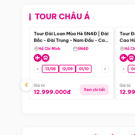
TOUR CHÂU Á
Điểm nổi bật
Tour Đài Loan Mùa Hè 5N4Đ | Đài
Tour Đ
Bắc - Đài Trung - Nam Đầu - Cao
Cao Hù
Hùng ( Bay Vn)
(Bay V
Hồ Chí Minh
5N4Đ
Hồ Ch
13/08
12/09
01/10
0
‹
Giá từ:
Giá từ:
Xem chi tiết
12.999.000đ
12.9