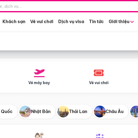
Điểm khởi hành
Tháng khở
Hồ Chí Minh
Bất kỳ 
Khách sạn
Vé vui chơi
Dịch vụ visa
Tin tức
Giới thiệu
Vé máy bay
Vé vui chơi
 Quốc
Nhật Bản
Thái Lan
Châu Âu