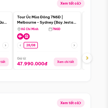
Xem tất cả
 bật
Điểm nổi bật
Tour Úc Mùa Đông 7N6Đ |
Tour Nam Ph
 Quan
Melbourne - Sydney (Bay Jestar
Cape Town -
Airways)
Bàn - Johan
Hồ Chí Minh
7N6Đ
Hồ Chí Minh
Safari - Lo
28/08
28/08
›
Giá từ:
Giá từ:
tiết
Xem chi tiết
47.990.000đ
88.900.0
Xem tất cả