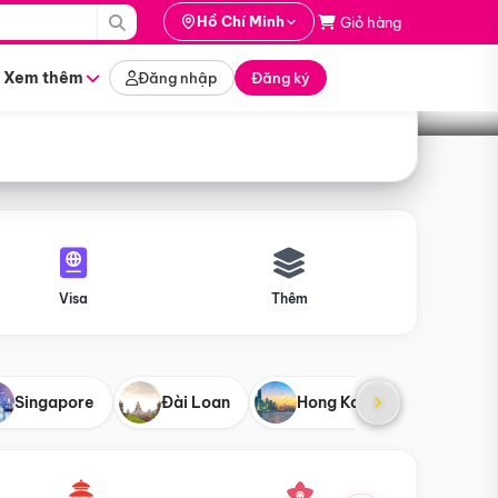
i hành
Hồ Chí Minh
Giỏ hàng
Tìm tour
tháng nào
Xem thêm
Đăng nhập
Đăng ký
Visa
Thêm
Singapore
Đài Loan
Hong Kong
Mỹ