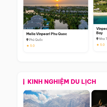
Vinpea
Bay
Melia Vinpearl Phu Quoc
Nha T
Phú Quốc
★ 5.0
★ 5.0
KINH NGHIỆM DU LỊCH