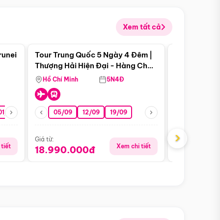
Xem tất cả
 bật
Điểm nổi bật
runei
Tour Trung Quốc 5 Ngày 4 Đêm |
Tour Trung 
Tour Hè
Thượng Hải Hiện Đại - Hàng Châu
Ân Thi - Trư
Nên Thơ - Ô Trấn Cổ Kính
Hồ Chí Minh
5N4Đ
Hồ Chí Minh
01/10
15/10
29/10
05/09
12/09
19/09
07/08
›
Giá từ:
Giá từ:
tiết
Xem chi tiết
18.990.000đ
16.990.0