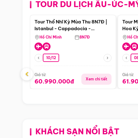
TOUR DU LỊCH ÂU-ÚC-M
Điểm nổi bật
Tour Thổ Nhĩ Kỳ Mùa Thu 8N7Đ |
Tour M
Istanbul - Cappadocia -
Hoa Kỳ
Pamukkale
Hồ Chí Minh
8N7Đ
Hồ Ch
10/12
0
‹
Giá từ:
Giá từ:
Xem chi tiết
60.990.000đ
61.9
KHÁCH SẠN NỔI BẬT