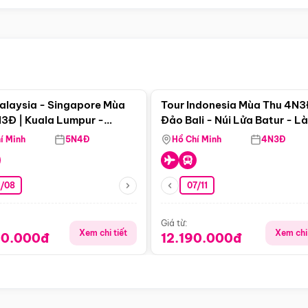
Điểm nổi bật
Điểm nổi
alaysia - Singapore Mùa
Tour Indonesia Mùa Thu 4N3
3Đ | Kuala Lumpur -
Đảo Bali - Núi Lửa Batur - L
a - Johor Baru -
Penglipuran
í Minh
5N4Đ
Hồ Chí Minh
4N3Đ
pore
3/08
07/11
Giá từ:
Xem chi tiết
Xem chi 
90.000đ
12.190.000đ