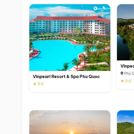
Vinpe
Phú 
Vinpearl Resort & Spa Phu Quoc
★ 5.0
★ 5.0